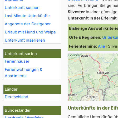
sind. Verbringen Sie gem
Unterkunft suchen
Silvester
in einer günstige
Last Minute Unterkünfte
Unterkunft in der Eifel mi
Angebote der Gastgeber
Bisherige Auswahlkriteri
Urlaub mit Hund und Welpe
Orte & Regionen:
Unterkü
Unterkunft inserieren
Ferientermine:
Alle
Silve
Unterkunftsarten
Ferienhäuser
Ferienwohnungen &
Apartments
Länder
Deutschland
Unterkünfte in der Eif
Bundesländer
Gemütliche Unterkünfte üb
Nordrhein-Westfalen