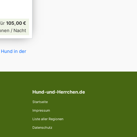
für
105,00 €
onen / Nacht
 Hund in der
Hund-und-Herrchen.de
Startseite
Impressum
Liste aller Regionen
Datenschutz