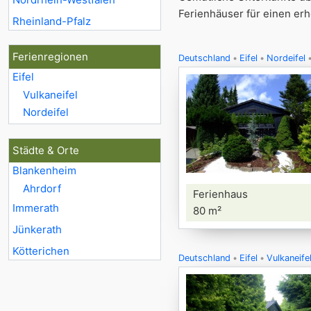
Ferienhäuser für einen erh
Rheinland-Pfalz
Ferienregionen
Deutschland
Eifel
Nordeifel
Eifel
Vulkaneifel
Nordeifel
Städte & Orte
Blankenheim
Ahrdorf
Ferienhaus
Immerath
80 m²
Jünkerath
Kötterichen
Deutschland
Eifel
Vulkaneife