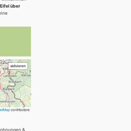
 Eifel über
eine
eetMap
contributors
nwohnungen &