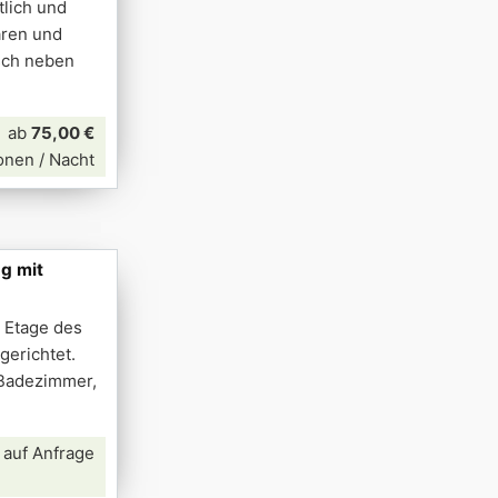
tlich und
aren und
isch neben
ab
75,00 €
onen / Nacht
g mit
n Etage des
gerichtet.
 Badezimmer,
 auf Anfrage