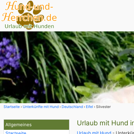
Startseite
Unterkünfte mit Hund
Deutschland
Eifel
Silvester
Urlaub mit Hund in
Allgemeines
Urlaub mit Hund
- Unterkün
Startseite