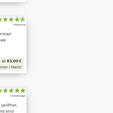
★
★
★
★
★
1 Bewertung
rtsteil
eale
ab
83,00 €
onen / Nacht
★
★
★
★
★
4 Bewertungen
 geöffnet.
nd eins!