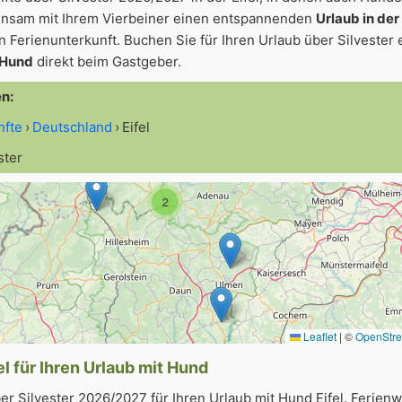
einsam mit Ihrem Vierbeiner einen entspannenden
Urlaub in der
n Ferienunterkunft. Buchen Sie für Ihren Urlaub über Silvester 
t Hund
direkt beim Gastgeber.
en:
nfte
Deutschland
Eifel
ster
2
Leaflet
|
©
OpenStr
el für Ihren Urlaub mit Hund
er Silvester 2026/2027 für Ihren Urlaub mit Hund Eifel. Ferie