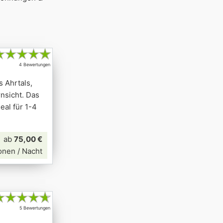
★
★
★
★
★
4 Bewertungen
s Ahrtals,
rnsicht. Das
eal für 1-4
ab
75,00 €
onen / Nacht
★
★
★
★
★
5 Bewertungen