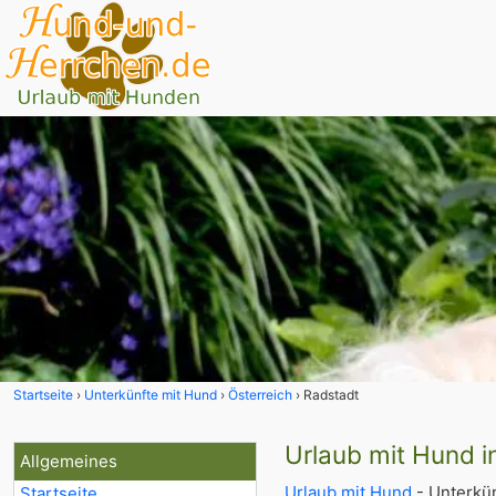
Startseite
Unterkünfte mit Hund
Österreich
Radstadt
Urlaub mit Hund i
Allgemeines
Urlaub mit Hund
- Unterkün
Startseite