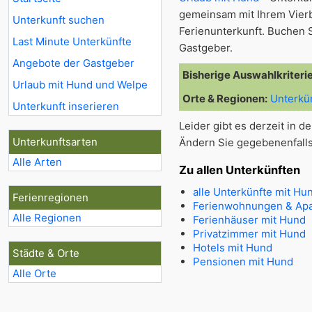
gemeinsam mit Ihrem Vier
Unterkunft suchen
Ferienunterkunft. Buchen S
Last Minute Unterkünfte
Gastgeber.
Angebote der Gastgeber
Bisherige Auswahlkriteri
Urlaub mit Hund und Welpe
Orte & Regionen:
Unterkü
Unterkunft inserieren
Leider gibt es derzeit in 
Unterkunftsarten
Ändern Sie gegebenenfall
Alle Arten
Zu allen Unterkünften
alle Unterkünfte mit Hu
Ferienregionen
Ferienwohnungen & Apa
Alle Regionen
Ferienhäuser mit Hund
Privatzimmer mit Hund
Hotels mit Hund
Städte & Orte
Pensionen mit Hund
Alle Orte