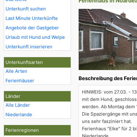
Ferienhaus in Noarde
Unterkunft suchen
Last Minute Unterkünfte
Angebote der Gastgeber
Urlaub mit Hund und Welpe
Unterkunft inserieren
Unterkunftsarten
Alle Arten
Beschreibung des Feri
Ferienhäuser
HINWEIS: vom 27.03. - 13
Länder
mit dem Hund, geschloss
Alle Länder
werden. Ab Montag dem 13
Die Spaziergänge mit uns
Niederlande
uns sehr fasziniert hat.
Ferienhaus "Elke" für 2 
Ferienregionen
Niederlande