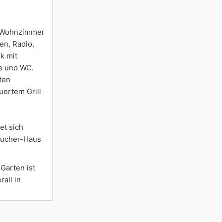
h. Wohnzimmer
en, Radio,
k mit
he und WC.
ten
ertem Grill
et sich
raucher-Haus
Garten ist
all in