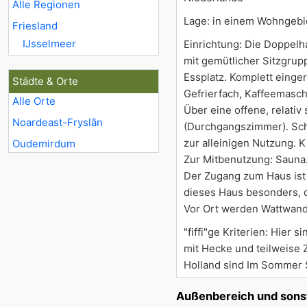
Alle Regionen
Lage: in einem Wohngebi
Friesland
IJsselmeer
Einrichtung: Die Doppelh
mit gemütlicher Sitzgrup
Essplatz. Komplett einge
Städte & Orte
Gefrierfach, Kaffeemasch
Alle Orte
Über eine offene, relativ
Noardeast-Fryslân
(Durchgangszimmer). Sch
zur alleinigen Nutzung. K
Oudemirdum
Zur Mitbenutzung: Sauna
Der Zugang zum Haus ist 
dieses Haus besonders, d
Vor Ort werden Wattwan
"fiffi"ge Kriterien: Hie
mit Hecke und teilweise 
Holland sind Im Sommer S
Außenbereich und sons