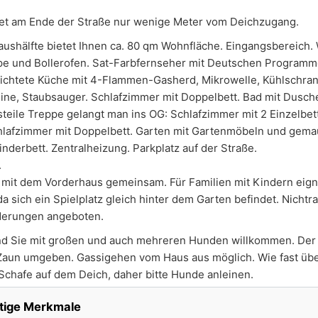
et am Ende der Straße nur wenige Meter vom Deichzugang.
aushälfte bietet Ihnen ca. 80 qm Wohnfläche. Eingangsbereic
pe und Bollerofen. Sat-Farbfernseher mit Deutschen Programm
richtete Küche mit 4-Flammen-Gasherd, Mikrowelle, Kühlschran
ine, Staubsauger. Schlafzimmer mit Doppelbett. Bad mit Dusc
 steile Treppe gelangt man ins OG: Schlafzimmer mit 2 Einzelbet
lafzimmer mit Doppelbett. Garten mit Gartenmöbeln und gemau
inderbett. Zentralheizung. Parkplatz auf der Straße.
.
mit dem Vorderhaus gemeinsam. Für Familien mit Kindern eign
a sich ein Spielplatz gleich hinter dem Garten befindet. Nicht
derungen angeboten.
r sind Sie mit großen und auch mehreren Hunden willkommen. Der 
Zaun umgeben. Gassigehen vom Haus aus möglich. Wie fast über
chafe auf dem Deich, daher bitte Hunde anleinen.
tige Merkmale