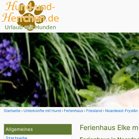
Startseite
Unterkünfte mit Hund
Ferienhaus
Friesland
Noardeast-Fryslân
Ferienhaus Elke m
Allgemeines
Startseite