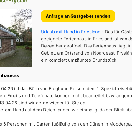
ast-Fryslân
Anfrage an Gastgeber senden
Urlaub mit Hund in Friesland
- Das für Gäst
geeignete Ferienhaus in Friesland ist von J
Dezember geöffnet. Das Ferienhaus liegt i
Gebiet, am Ortsrand von Noardeast-Fryslân
ein komplett umzäuntes Grundstück.
enhauses
.04.26 ist das Büro von Flughund Reisen, dem 1. Spezialreisebü
en. Emails und Telefonate können nicht bearbeitet bzw. ange
.04.26 sind wir gerne wieder für Sie da.
erem Hund auf dem Deich fanden wir einmalig, da der Blick üb
bis 6 Personen mit Garten fußläufig von den Dünen in Moddergat,