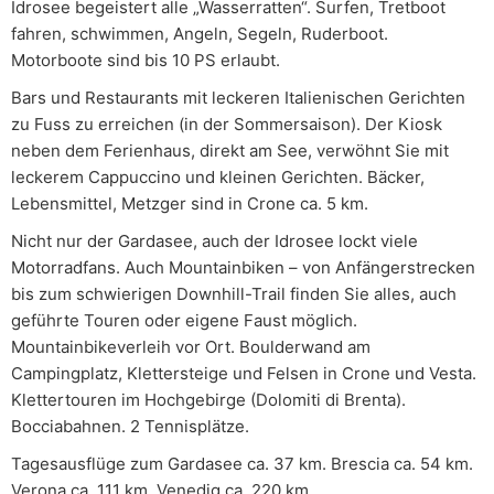
Idrosee begeistert alle „Wasserratten“. Surfen, Tretboot
fahren, schwimmen, Angeln, Segeln, Ruderboot.
Motorboote sind bis 10 PS erlaubt.
Bars und Restaurants mit leckeren Italienischen Gerichten
zu Fuss zu erreichen (in der Sommersaison). Der Kiosk
neben dem Ferienhaus, direkt am See, verwöhnt Sie mit
leckerem Cappuccino und kleinen Gerichten. Bäcker,
Lebensmittel, Metzger sind in Crone ca. 5 km.
Nicht nur der Gardasee, auch der Idrosee lockt viele
Motorradfans. Auch Mountainbiken – von Anfängerstrecken
bis zum schwierigen Downhill-Trail finden Sie alles, auch
geführte Touren oder eigene Faust möglich.
Mountainbikeverleih vor Ort. Boulderwand am
Campingplatz, Klettersteige und Felsen in Crone und Vesta.
Klettertouren im Hochgebirge (Dolomiti di Brenta).
Bocciabahnen. 2 Tennisplätze.
Tagesausflüge zum Gardasee ca. 37 km. Brescia ca. 54 km.
Verona ca. 111 km. Venedig ca. 220 km