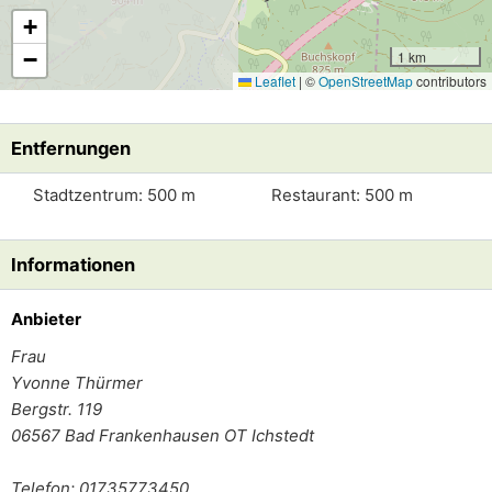
+
−
1 km
Leaflet
|
©
OpenStreetMap
contributors
Entfernungen
Stadtzentrum: 500 m
Restaurant: 500 m
Informationen
Anbieter
Frau
Yvonne Thürmer
Bergstr. 119
06567
Bad Frankenhausen OT Ichstedt
Telefon: 01735773450