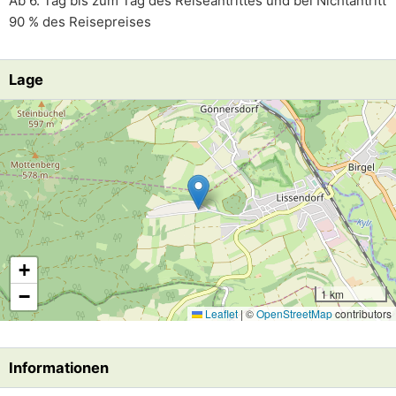
Ab 6. Tag bis zum Tag des Reiseantrittes und bei Nichtantritt
90 % des Reisepreises
Lage
Lade Lageplan
+
−
1 km
Leaflet
|
©
OpenStreetMap
contributors
Informationen