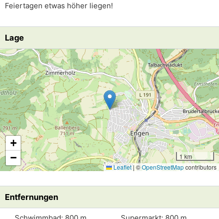
Feiertagen etwas höher liegen!
Lage
Lade Lageplan
+
−
1 km
Leaflet
|
©
OpenStreetMap
contributors
Entfernungen
Schwimmbad: 800 m
Supermarkt: 800 m