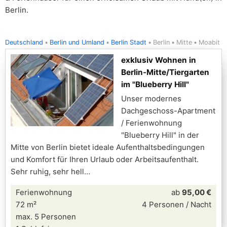
Berlin.
Deutschland
Berlin und Umland
Berlin Stadt
Berlin
Mitte
Moabit
exklusiv Wohnen in
Berlin-Mitte/Tiergarten
im "Blueberry Hill"
Unser modernes
Dachgeschoss-Apartment
/ Ferienwohnung
"Blueberry Hill" in der
Mitte von Berlin bietet ideale Aufenthaltsbedingungen
und Komfort für Ihren Urlaub oder Arbeitsaufenthalt.
Sehr ruhig, sehr hell
Ferienwohnung
ab
95,00 €
72 m²
4 Personen / Nacht
max. 5 Personen