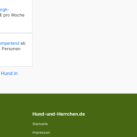
urgh-
 € pro Woche
amperland
ab
4 Personen
 Hund in
Hund-und-Herrchen.de
Startseite
Impressum