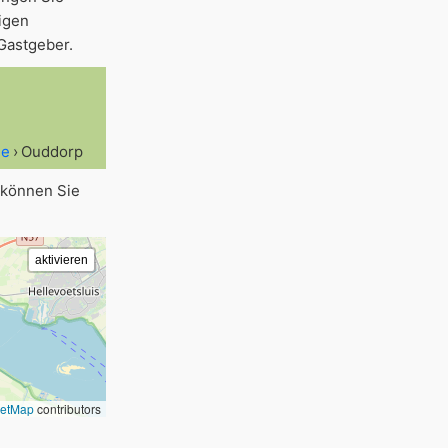
igen
Gastgeber.
ee
Ouddorp
 können Sie
eetMap
contributors