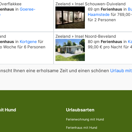
Overflakkee
Zeeland » Insel Schouwen-Duiveland
ienhaus
in
Goeree-
69 qm
Ferienhaus
in
B
e
Haamstede
für 769,00
für 2 Personen
and
Zeeland » Insel Noord-Beveland
ienhaus
in
Kortgene
für
80 qm
Ferienhaus
in
K
ro Woche für 6 Personen
99,00 € pro Nacht für 
scht Ihnen eine erholsame Zeit und einen schönen
Urlaub mit
mit Hund
Urlaubsarten
Ferienwohnung mit Hund
Ferienhaus mit Hund