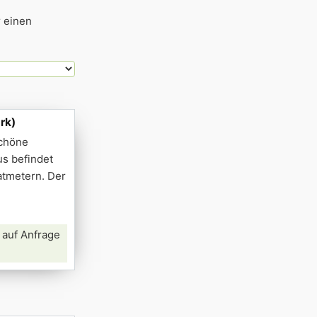
r einen
rk)
schöne
us befindet
atmetern. Der
 auf Anfrage