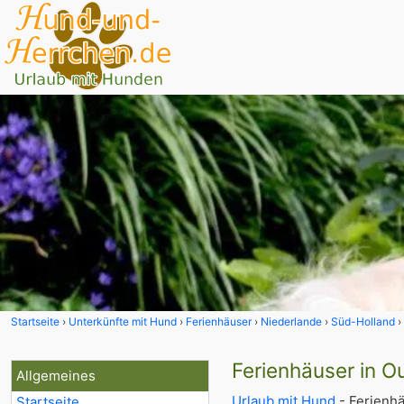
Startseite
Unterkünfte mit Hund
Ferienhäuser
Niederlande
Süd-Holland
Ferienhäuser in 
Allgemeines
Urlaub mit Hund
- Ferienhä
Startseite