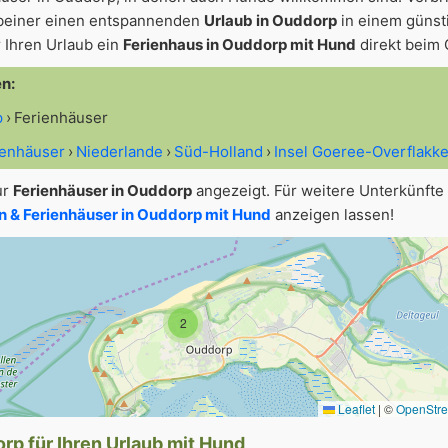
beiner einen entspannenden
Urlaub in Ouddorp
in einem günst
 Ihren Urlaub ein
Ferienhaus in Ouddorp mit Hund
direkt beim 
en:
p
Ferienhäuser
ienhäuser
Niederlande
Süd-Holland
Insel Goeree-Overflakk
ur
Ferienhäuser in Ouddorp
angezeigt. Für weitere Unterkünfte
 & Ferienhäuser in Ouddorp mit Hund
anzeigen lassen!
2
Leaflet
|
©
OpenStr
rp für Ihren Urlaub mit Hund