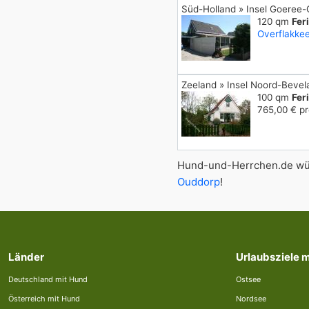
Süd-Holland » Insel Goeree-
120 qm
Fer
Overflakke
Zeeland » Insel Noord-Bevel
100 qm
Fer
765,00 € p
Hund-und-Herrchen.de wün
Ouddorp
!
Länder
Urlaubsziele 
Deutschland mit Hund
Ostsee
Österreich mit Hund
Nordsee