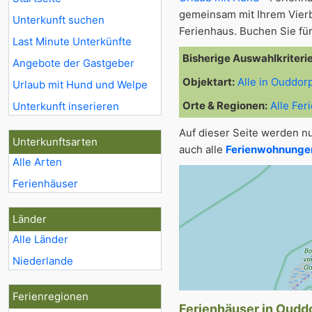
gemeinsam mit Ihrem Vier
Unterkunft suchen
Ferienhaus. Buchen Sie für
Last Minute Unterkünfte
Bisherige Auswahlkriteri
Angebote der Gastgeber
Objektart:
Alle in Ouddor
Urlaub mit Hund und Welpe
Orte & Regionen:
Alle Fer
Unterkunft inserieren
Auf dieser Seite werden n
Unterkunftsarten
auch alle
Ferienwohnungen
Alle Arten
Ferienhäuser
Länder
Alle Länder
Niederlande
Ferienregionen
Ferienhäuser in Ouddo