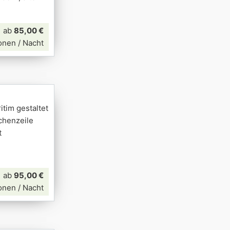
ab
85,00 €
onen / Nacht
tim gestaltet
chenzeile
t
ab
95,00 €
onen / Nacht