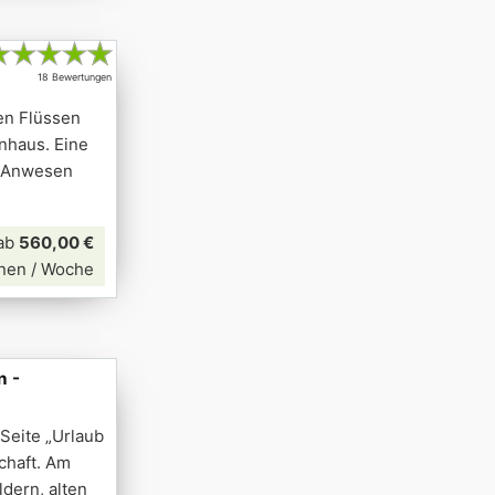
★
★
★
★
★
18 Bewertungen
en Flüssen
nhaus. Eine
s Anwesen
ab
560,00 €
nen / Woche
n -
Seite „Urlaub
chaft. Am
dern, alten