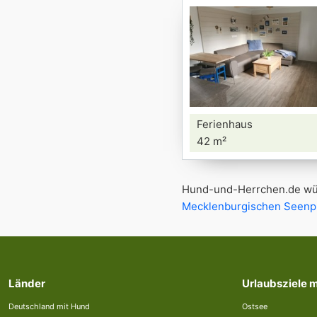
Ferienhaus
42 m²
Hund-und-Herrchen.de wün
Mecklenburgischen Seenpl
Länder
Urlaubsziele 
Deutschland mit Hund
Ostsee