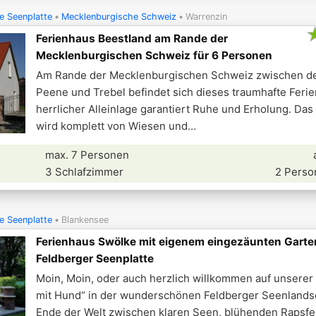
e Seenplatte
Mecklenburgische Schweiz
Warrenzin
Ferienhaus Beestland am Rande der
Mecklenburgischen Schweiz für 6 Personen
Am Rande der Mecklenburgischen Schweiz zwischen d
Peene und Trebel befindet sich dieses traumhafte Ferie
herrlicher Alleinlage garantiert Ruhe und Erholung. Da
wird komplett von Wiesen und
max. 7 Personen
3 Schlafzimmer
2 Perso
e Seenplatte
Blankensee
Ferienhaus Swölke mit eigenem eingezäunten Garte
Feldberger Seenplatte
Moin, Moin, oder auch herzlich willkommen auf unserer 
mit Hund“ in der wunderschönen Feldberger Seenlands
Ende der Welt zwischen klaren Seen, blühenden Rapsfel