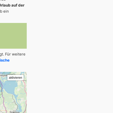
Urlaub auf der
b ein
t. Für weitere
ische