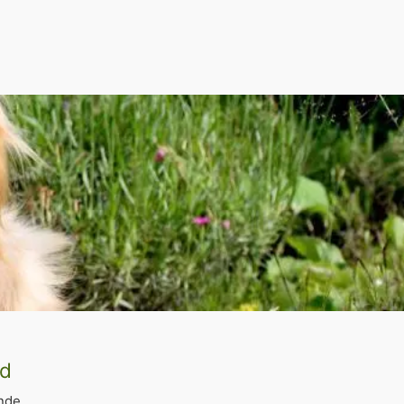
nd
unde