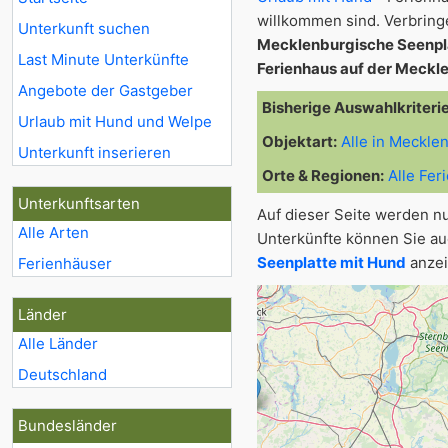
willkommen sind. Verbrin
Unterkunft suchen
Mecklenburgische Seenpl
Last Minute Unterkünfte
Ferienhaus auf der Meckl
Angebote der Gastgeber
Bisherige Auswahlkriteri
Urlaub mit Hund und Welpe
3
2
Objektart:
Alle in Meckle
Unterkunft inserieren
Orte & Regionen:
Alle Fer
3
Unterkunftsarten
Auf dieser Seite werden n
2
Alle Arten
Unterkünfte können Sie au
Seenplatte mit Hund
anzei
Ferienhäuser
7
Länder
Alle Länder
Deutschland
Bundesländer