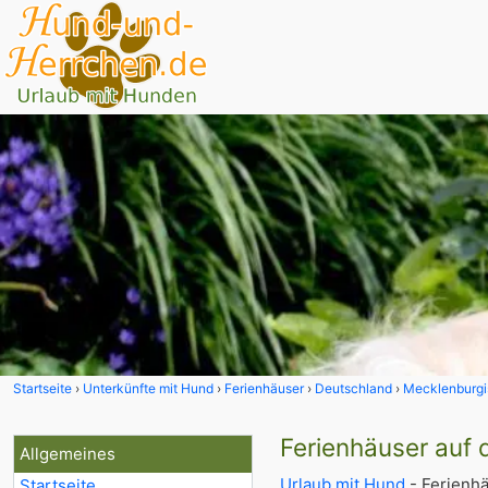
Startseite
Unterkünfte mit Hund
Ferienhäuser
Deutschland
Mecklenburgi
Ferienhäuser auf
Allgemeines
Urlaub mit Hund
- Ferienhä
Startseite