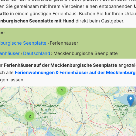
gen Sie gemeinsam mit Ihrem Vierbeiner einen entspannenden
atte
in einem günstigen Ferienhaus. Buchen Sie für Ihren Urlau
enburgischen Seenplatte mit Hund
direkt beim Gastgeber.
en:
nburgische Seenplatte
Ferienhäuser
8
2
6
2
ienhäuser
Deutschland
Mecklenburgische Seenplatte
6
ur
Ferienhäuser auf der Mecklenburgische Seenplatte
angezeig
ch alle
Ferienwohnungen & Ferienhäuser auf der Mecklenburg
3
gen lassen!
2
2