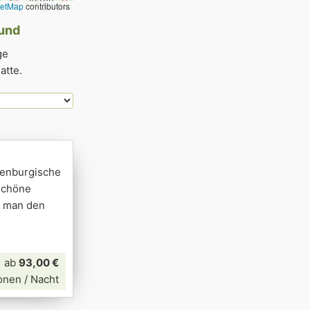
eetMap
contributors
Hund
ge
atte.
lenburgische
schöne
n man den
ab
93,00 €
onen / Nacht