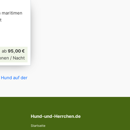
m maritimen
t
ab
95,00 €
onen / Nacht
 Hund auf der
Hund-und-Herrchen.de
Startseite