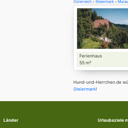
Österreich
Steiermark
Murau
Ferienhaus
55 m²
Hund-und-Herrchen.de wün
Steiermark
!
Länder
Urlaubsziele 