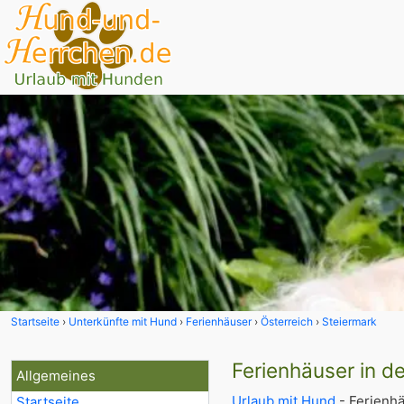
Startseite
Unterkünfte mit Hund
Ferienhäuser
Österreich
Steiermark
Ferienhäuser in d
Allgemeines
Urlaub mit Hund
- Ferienhä
Startseite