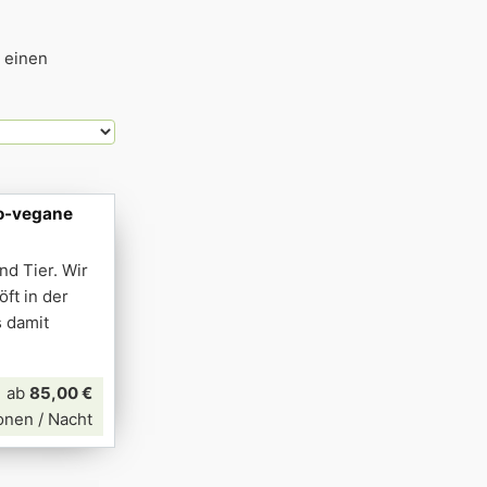
 einen
io-vegane
nd Tier. Wir
ft in der
s damit
ab
85,00 €
onen / Nacht