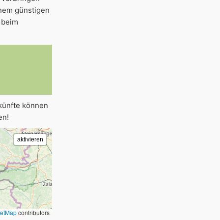
nem günstigen
 beim
rkünfte können
en!
eetMap
contributors