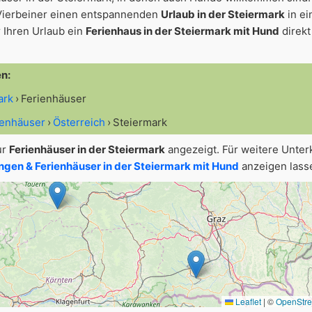
Vierbeiner einen entspannenden
Urlaub in der Steiermark
in ei
 Ihren Urlaub ein
Ferienhaus in der Steiermark mit Hund
direkt
en:
ark
Ferienhäuser
ienhäuser
Österreich
Steiermark
ur
Ferienhäuser in der Steiermark
angezeigt. Für weitere Unte
gen & Ferienhäuser in der Steiermark mit Hund
anzeigen lass
Leaflet
|
©
OpenStr