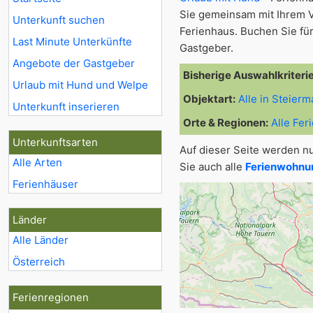
Sie gemeinsam mit Ihrem 
Unterkunft suchen
Ferienhaus. Buchen Sie für
Last Minute Unterkünfte
Gastgeber.
Angebote der Gastgeber
Bisherige Auswahlkriteri
Urlaub mit Hund und Welpe
Objektart:
Alle in Steierm
Unterkunft inserieren
Orte & Regionen:
Alle Fer
Unterkunftsarten
Auf dieser Seite werden n
Alle Arten
Sie auch alle
Ferienwohnun
Ferienhäuser
Länder
Alle Länder
Österreich
Ferienregionen