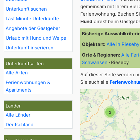
gemeinsam mit Ihrem Vier
Unterkunft suchen
Ferienwohnung. Buchen Sie
Last Minute Unterkünfte
Hund
direkt beim Gastgebe
Angebote der Gastgeber
Bisherige Auswahlkriteri
Urlaub mit Hund und Welpe
Objektart:
Alle in Rieseby
Unterkunft inserieren
Orte & Regionen:
Alle Fe
Schwansen
Rieseby
Unterkunftsarten
Alle Arten
Auf dieser Seite werden n
Sie auch alle
Ferienwohnun
Ferienwohnungen &
Apartments
Länder
2
Alle Länder
Deutschland