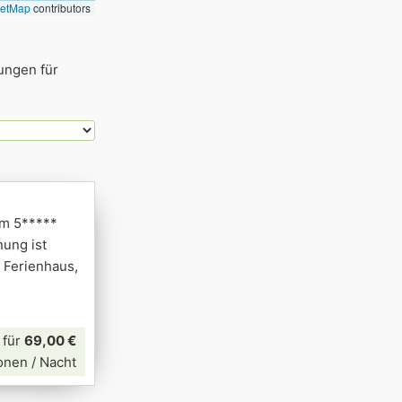
eetMap
contributors
ungen für
em 5*****
nung ist
 Ferienhaus,
für
69,00 €
onen / Nacht