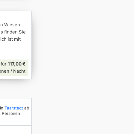
von Wiesen
s finden Sie
ch ist mit
für
117,00 €
onen / Nacht
in
Taarstedt
ab
2 Personen