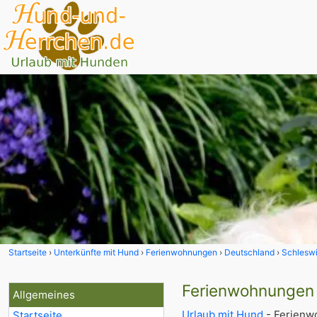
Startseite
Unterkünfte mit Hund
Ferienwohnungen
Deutschland
Schleswi
Ferienwohnungen 
Allgemeines
Urlaub mit Hund
- Ferienw
Startseite