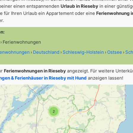
beiner einen entspannenden
Urlaub in Rieseby
in einer günsti
 für Ihren Urlaub ein Appartement oder eine
Ferienwohnung i
r.
en:
Ferienwohnungen
rienwohnungen
Deutschland
Schleswig-Holstein
Ostsee
Sch
ur
Ferienwohnungen in Rieseby
angezeigt. Für weitere Unterk
gen & Ferienhäuser in Rieseby mit Hund
anzeigen lassen!
2