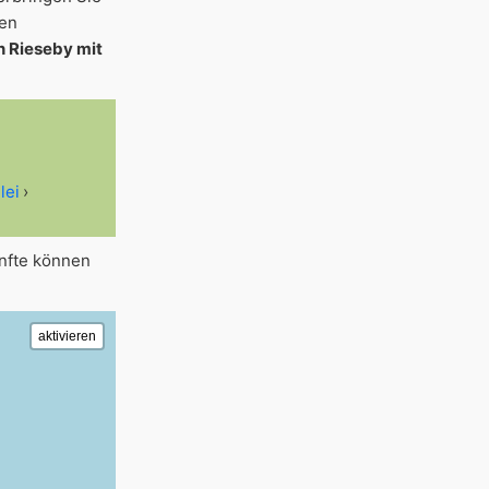
gen
n Rieseby mit
lei
ünfte können