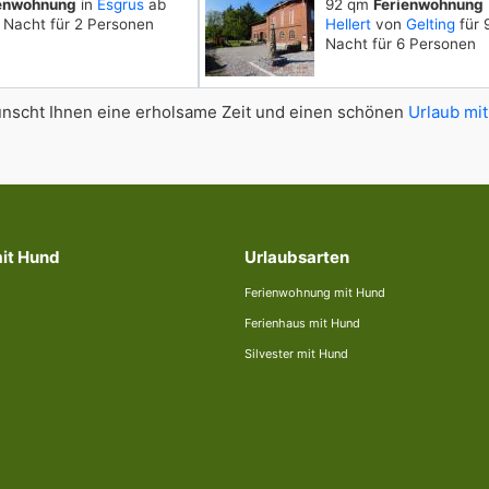
ienwohnung
in
Esgrus
ab
92 qm
Ferienwohnung
 Nacht für 2 Personen
Hellert
von
Gelting
für 
Nacht für 6 Personen
scht Ihnen eine erholsame Zeit und einen schönen
Urlaub mit
mit Hund
Urlaubsarten
Ferienwohnung mit Hund
Ferienhaus mit Hund
Silvester mit Hund