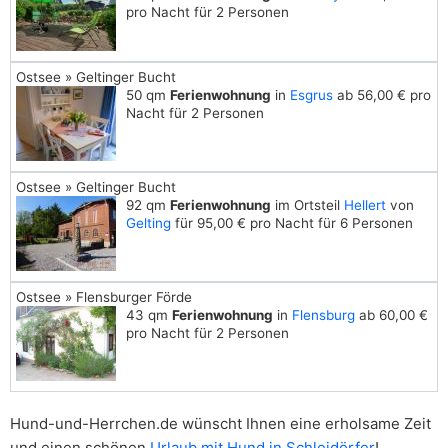
pro Nacht für 2 Personen
Ostsee » Geltinger Bucht
50 qm
Ferienwohnung
in
Esgrus
ab 56,00 € pro
Nacht für 2 Personen
Ostsee » Geltinger Bucht
92 qm
Ferienwohnung
im Ortsteil
Hellert
von
Gelting
für 95,00 € pro Nacht für 6 Personen
Ostsee » Flensburger Förde
43 qm
Ferienwohnung
in
Flensburg
ab 60,00 €
pro Nacht für 2 Personen
Hund-und-Herrchen.de wünscht Ihnen eine erholsame Zeit
und einen schönen
Urlaub mit Hund in Schleidörfer
!