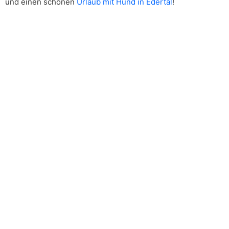
und einen schönen
Urlaub mit Hund in Edertal
!