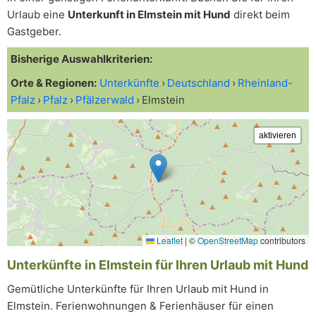
Urlaub eine
Unterkunft in Elmstein mit Hund
direkt beim
Gastgeber.
Bisherige Auswahlkriterien:
Orte & Regionen:
Unterkünfte
Deutschland
Rheinland-
Pfalz
Pfalz
Pfälzerwald
Elmstein
Leaflet
|
©
OpenStreetMap
contributors
Unterkünfte in Elmstein für Ihren Urlaub mit Hund
Gemütliche Unterkünfte für Ihren Urlaub mit Hund in
Elmstein. Ferienwohnungen & Ferienhäuser für einen