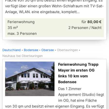
Fläche von 30 qm und besitzt einen eigenen Eingang. Es
verfügt über einen großen Wohn-Schlafraum mit TV-Sat-
Anlage, WLAN. eine eingebaute, komplett
Ferienwohnung
für
80,00 €
35 m²
2 Personen / Nacht
max. 3 Personen
Deutschland
Bodensee
Obersee
Oberteuringen
Neuhaus bei Oberteuringen
Ferienwohnung Trapp
Mayer im ersten OG
links 10 km vom
Bodensee
Das 1 Zimmer
Appartement (Studio) liegt
im OG, hat eine Fläche
von 30 qm und besitzt einen eigenen Eingang. Es verfügt