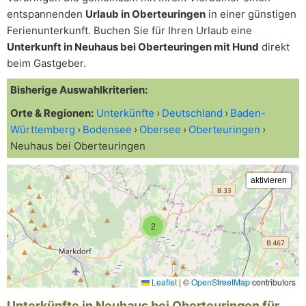
entspannenden
Urlaub in Oberteuringen
in einer günstigen
Ferienunterkunft. Buchen Sie für Ihren Urlaub eine
Unterkunft in Neuhaus bei Oberteuringen mit Hund
direkt
beim Gastgeber.
Bisherige Auswahlkriterien:
Orte & Regionen:
Unterkünfte
Deutschland
Baden-
Württemberg
Bodensee
Obersee
Oberteuringen
Neuhaus bei Oberteuringen
2
Leaflet
|
©
OpenStreetMap
contributors
Unterkünfte in Neuhaus bei Oberteuringen für