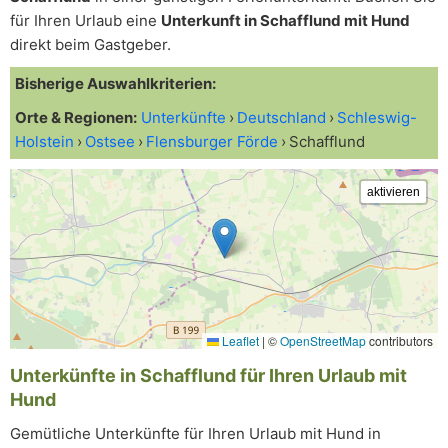
für Ihren Urlaub eine
Unterkunft in Schafflund mit Hund
direkt beim Gastgeber.
Bisherige Auswahlkriterien:
Orte & Regionen:
Unterkünfte
Deutschland
Schleswig-
Holstein
Ostsee
Flensburger Förde
Schafflund
Leaflet
|
©
OpenStreetMap
contributors
Unterkünfte in Schafflund für Ihren Urlaub mit
Hund
Gemütliche Unterkünfte für Ihren Urlaub mit Hund in