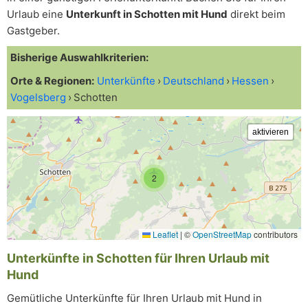
Urlaub eine
Unterkunft in Schotten mit Hund
direkt beim
Gastgeber.
Bisherige Auswahlkriterien:
Orte & Regionen:
Unterkünfte
Deutschland
Hessen
Vogelsberg
Schotten
2
Leaflet
|
©
OpenStreetMap
contributors
Unterkünfte in Schotten für Ihren Urlaub mit
Hund
Gemütliche Unterkünfte für Ihren Urlaub mit Hund in