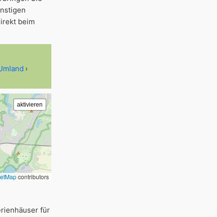
ünstigen
irekt beim
 Umland
eetMap
contributors
rienhäuser für