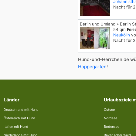
Johannistha
Nacht für 
Berlin und Umland » Berlin S
54 qm
Fer
Neukölln
v
Nacht für 
Hund-und-Herrchen.de wün
Hoppegarten
!
Länder
Urlaubsziele 
Deutschland mit Hund
Ostsee
Österreich mit Hund
Nordsee
Italien mit Hund
Bodensee
Niederlande mit Hund
Bayerischer Wald