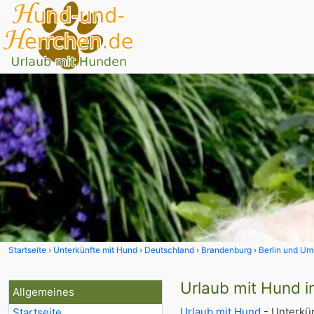
Startseite
Unterkünfte mit Hund
Deutschland
Brandenburg
Berlin und Um
Urlaub mit Hund 
Allgemeines
Urlaub mit Hund
- Unterkün
Startseite