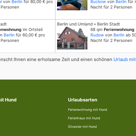
l
von
Berlin
für 80,00 € pro
Buckow
von
Berlin
für 
2 Personen
Nacht für 2 Personen
tadt
Berlin und Umland » Berlin Stadt
ienwohnung
im Ortsteil
68 qm
Ferienwohnung
on
Berlin
für 60,00 € pro
Rudow
von
Berlin
ab 50
2 Personen
Nacht für 2 Personen
scht Ihnen eine erholsame Zeit und einen schönen
Urlaub mit
mit Hund
Urlaubsarten
Ferienwohnung mit Hund
Ferienhaus mit Hund
Silvester mit Hund