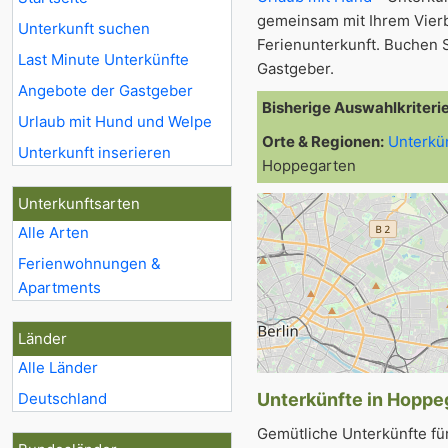
gemeinsam mit Ihrem Vier
Unterkunft suchen
Ferienunterkunft. Buchen S
Last Minute Unterkünfte
Gastgeber.
Angebote der Gastgeber
Bisherige Auswahlkriteri
Urlaub mit Hund und Welpe
Orte & Regionen:
Unterkü
Unterkunft inserieren
Hoppegarten
Unterkunftsarten
Alle Arten
Ferienwohnungen &
Apartments
Länder
3
Alle Länder
Deutschland
Unterkünfte in Hoppeg
Gemütliche Unterkünfte fü