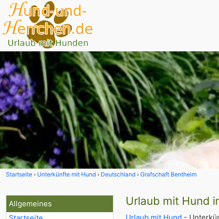
Startseite
Unterkünfte mit Hund
Deutschland
Grafschaft Bentheim
Urlaub mit Hund i
Allgemeines
Urlaub mit Hund
- Unterkün
Startseite