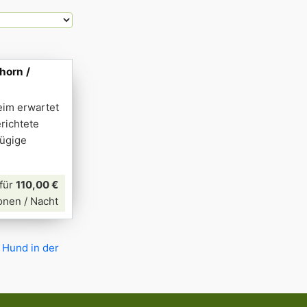
horn /
eim erwartet
erichtete
zügige
für
110,00 €
onen / Nacht
 Hund in der