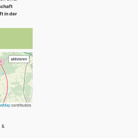
schaft
t in der
eetMap
contributors
 &