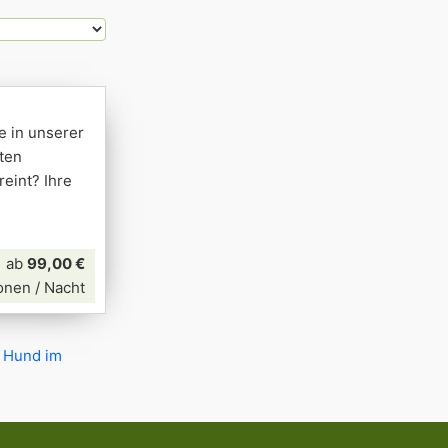
e in unserer
ten
eint? Ihre
ab
99,00 €
onen / Nacht
t Hund im