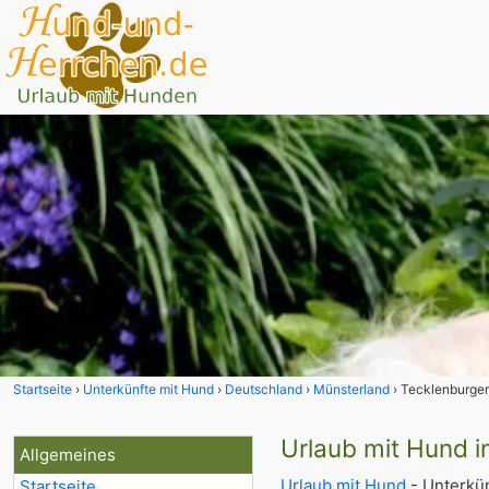
Startseite
Unterkünfte mit Hund
Deutschland
Münsterland
Tecklenburger
Urlaub mit Hund 
Allgemeines
Urlaub mit Hund
- Unterkün
Startseite