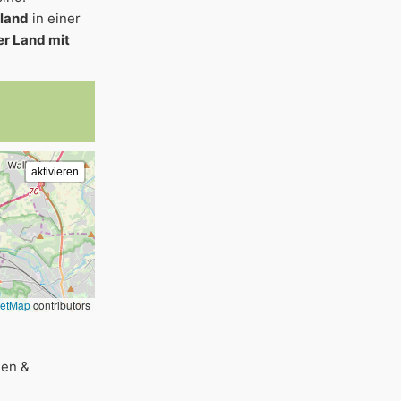
rland
in einer
er Land mit
eetMap
contributors
gen &