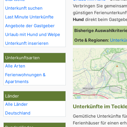
Verbringen Sie gemeinsam
Unterkunft suchen
günstigen Ferienunterkunft
Last Minute Unterkünfte
Hund
direkt beim Gastgebe
Angebote der Gastgeber
Bisherige Auswahlkriteri
Urlaub mit Hund und Welpe
Orte & Regionen:
Unterkü
Unterkunft inserieren
Unterkunftsarten
Alle Arten
Ferienwohnungen &
Apartments
Länder
Alle Länder
Unterkünfte im Teckle
Deutschland
Gemütliche Unterkünfte fü
Ferienhäuser für einen er