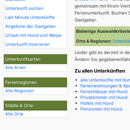
gemeinsam mit Ihrem Vier
Unterkunft suchen
Ferienunterkunft. Buchen S
Last Minute Unterkünfte
Gastgeber.
Angebote der Gastgeber
Bisherige Auswahlkriteri
Urlaub mit Hund und Welpe
Orte & Regionen:
Unterkü
Unterkunft inserieren
Leider gibt es derzeit in 
Unterkunftsarten
Ändern Sie gegebenenfall
Alle Arten
Zu allen Unterkünften
alle Unterkünfte mit Hu
Ferienregionen
Ferienwohnungen & Apa
Alle Regionen
Ferienhäuser mit Hund
Privatzimmer mit Hund
Hotels mit Hund
Städte & Orte
Pensionen mit Hund
Alle Orte