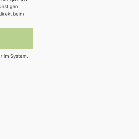
ünstigen
direkt beim
r im System.