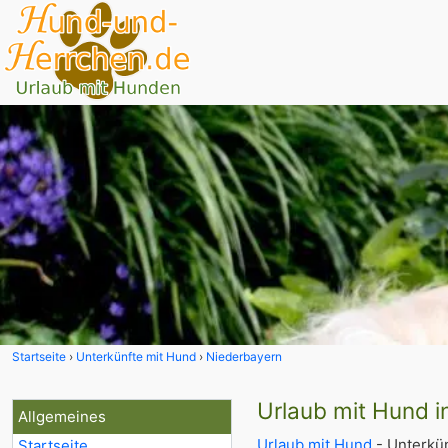
Startseite
Unterkünfte mit Hund
Niederbayern
Urlaub mit Hund i
Allgemeines
Urlaub mit Hund
- Unterkün
Startseite