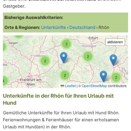
Gastgeber.
Bisherige Auswahlkriterien:
Orte & Regionen:
Unterkünfte
Deutschland
Rhön
8
2
5
2
2
2
2
4
Leaflet
|
©
OpenStreetMap
contributors
Unterkünfte in der Rhön für Ihren Urlaub mit
Hund
Gemütliche Unterkünfte für Ihren Urlaub mit Hund Rhön.
Ferienwohnungen & Ferienhäuser für einen erholsamen
Urlaub mit Hund(en) in der Rhön.