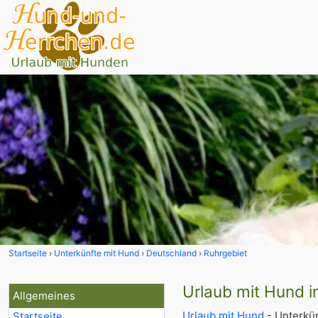
Startseite
Unterkünfte mit Hund
Deutschland
Ruhrgebiet
Urlaub mit Hund i
Allgemeines
Urlaub mit Hund
- Unterkün
Startseite