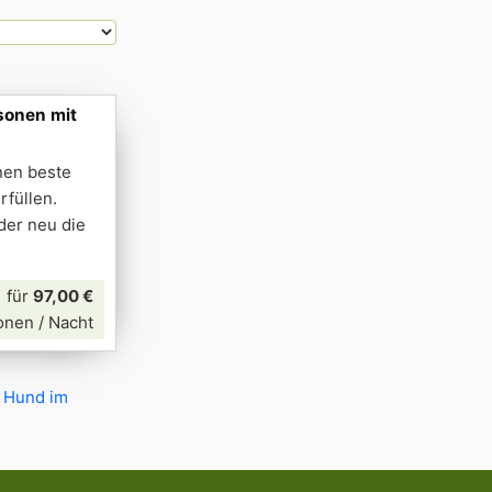
sonen mit
nen beste
rfüllen.
der neu die
für
97,00 €
onen / Nacht
t Hund im