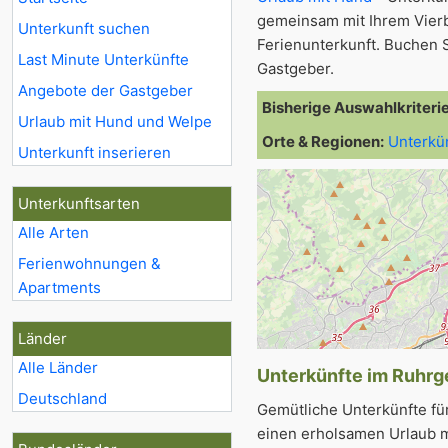
gemeinsam mit Ihrem Vier
Unterkunft suchen
Ferienunterkunft. Buchen S
Last Minute Unterkünfte
Gastgeber.
Angebote der Gastgeber
Bisherige Auswahlkriteri
Urlaub mit Hund und Welpe
Orte & Regionen:
Unterkü
Unterkunft inserieren
Unterkunftsarten
Alle Arten
Ferienwohnungen &
Apartments
Länder
Alle Länder
Unterkünfte im Ruhrge
Deutschland
Gemütliche Unterkünfte fü
einen erholsamen Urlaub m