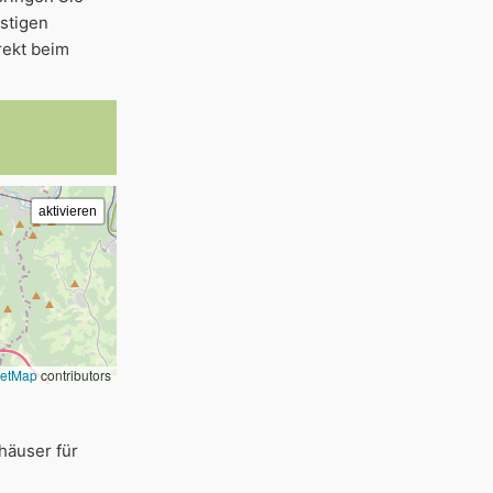
stigen
rekt beim
eetMap
contributors
häuser für