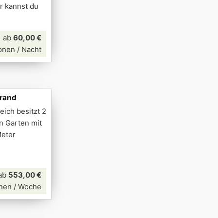
r kannst du
ab
60,00 €
onen / Nacht
trand
ich besitzt 2
n Garten mit
Meter
ab
553,00 €
nen / Woche