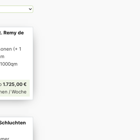
t. Remy de
sonen (+ 1
qm
m 1000qm
b
1.725,00 €
nen / Woche
 Schluchten
mmer,