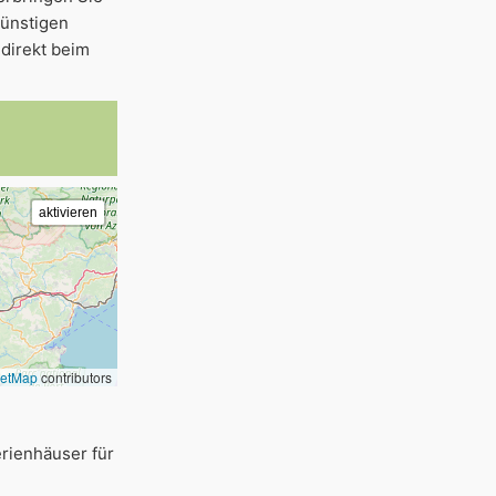
günstigen
direkt beim
eetMap
contributors
rienhäuser für