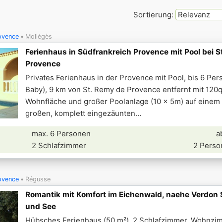
Sortierung:
ovence
Mollégès
Ferienhaus in Südfrankreich Provence mit Pool bei S
Provence
Privates Ferienhaus in der Provence mit Pool, bis 6 Per
Baby), 9 km von St. Remy de Provence entfernt mit 120
Wohnfläche und großer Poolanlage (10 x 5m) auf eine
großen, komplett eingezäunten
max. 6 Personen
a
2 Schlafzimmer
2 Perso
ovence
Régusse
Romantik mit Komfort im Eichenwald, naehe Verdon
und See
Hübsches Ferienhaus (50 m²), 2 Schlafzimmer, Wohnzi