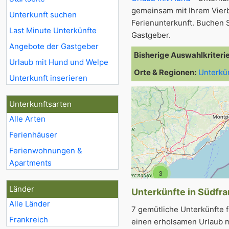
gemeinsam mit Ihrem Vier
Unterkunft suchen
Ferienunterkunft. Buchen S
Last Minute Unterkünfte
Gastgeber.
Angebote der Gastgeber
Bisherige Auswahlkriteri
Urlaub mit Hund und Welpe
Orte & Regionen:
Unterkü
Unterkunft inserieren
Unterkunftsarten
Alle Arten
Ferienhäuser
Ferienwohnungen &
Apartments
3
Länder
Unterkünfte in Südfra
Alle Länder
7 gemütliche Unterkünfte 
Frankreich
einen erholsamen Urlaub m