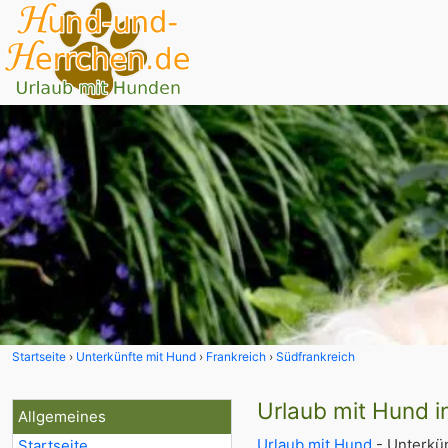
Startseite
Unterkünfte mit Hund
Frankreich
Südfrankreich
Urlaub mit Hund i
Allgemeines
Urlaub mit Hund
- Unterkün
Startseite