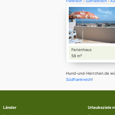
Frankreich
Südfrankreich
Au
Ferienhaus
58 m²
Hund-und-Herrchen.de wün
Südfrankreich
!
Länder
Urlaubsziele 