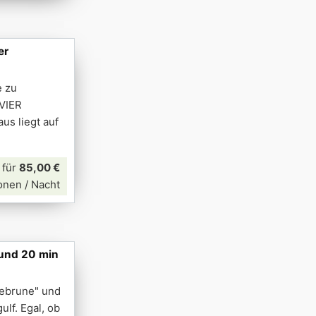
er
e zu
 VIER
us liegt auf
für
85,00 €
onen / Nacht
 und 20 min
uebrune" und
lf. Egal, ob