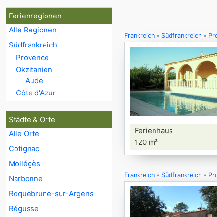
Ferienregionen
Alle Regionen
Frankreich
Südfrankreich
Pr
Südfrankreich
Provence
Okzitanien
Aude
Côte d'Azur
Städte & Orte
Ferienhaus
Alle Orte
120 m²
Cotignac
Mollégès
Frankreich
Südfrankreich
Pr
Narbonne
Roquebrune-sur-Argens
Régusse