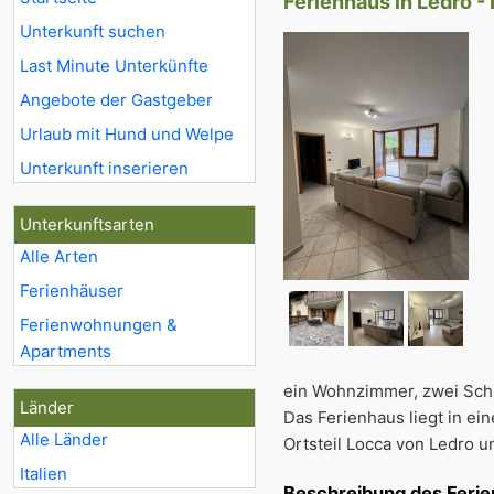
Ferienhaus in Ledro -
Unterkunft suchen
Last Minute Unterkünfte
Angebote der Gastgeber
Urlaub mit Hund und Welpe
Unterkunft inserieren
Unterkunftsarten
Alle Arten
Ferienhäuser
Ferienwohnungen &
Apartments
ein Wohnzimmer, zwei Schl
Länder
Das Ferienhaus liegt in e
Alle Länder
Ortsteil Locca von Ledro u
Italien
Beschreibung des Feri