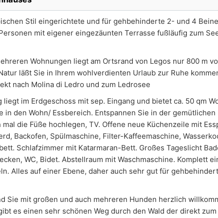
ischen Stil eingerichtete und für gehbehinderte 2- und 4 Bein
 Personen mit eigener eingezäunten Terrasse fußläufig zum Se
mehreren Wohnungen liegt am Ortsrand von Legos nur 800 m v
e Natur läßt Sie in Ihrem wohlverdienten Urlaub zur Ruhe kommen
rekt nach Molina di Ledro und zum Ledrosee
 liegt im Erdgeschoss mit sep. Eingang und bietet ca. 50 qm W
e in den Wohn/ Essbereich. Entspannen Sie in der gemütlichen
h mal die Füße hochlegen, TV. Offene neue Küchenzeile mit Essp
d, Backofen, Spülmaschine, Filter-Kaffeemaschine, Wasserkoc
bett. Schlafzimmer mit Katarmaran-Bett. Großes Tageslicht Ba
cken, WC, Bidet. Abstellraum mit Waschmaschine. Komplett e
n. Alles auf einer Ebene, daher auch sehr gut für gehbehinder
r sind Sie mit großen und auch mehreren Hunden herzlich willko
ibt es einen sehr schönen Weg durch den Wald der direkt zum