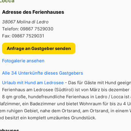
 Locca
Adresse des Ferienhauses
38067 Molina di Ledro
Telefon: 09867 7529030
Fax: 09867 7529031
Anfrage an Gastgeber senden
Fotogalerie ansehen
Alle 34 Unterkünfte dieses Gastgebers
Urlaub mit Hund am Ledrosee
- Das für Gäste mit Hund geeig
Ferienhaus am Ledrosee (Südtirol) ist von März bis dezember 
8 qm große, hundefreundliche Ferienhaus in Ledro / Locca ist a
afzimmer, ein Badezimmer und bietet Wohnraum für bis zu 4 U
inem ruhigen Gebiet, nahe dem Ortsrand, am Ortsrand, in einem
nd besitzt ein komplett umzäuntes Grundstück.
enhauses