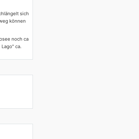
hlängelt sich
rweg können
rosee noch ca
 Lago" ca.