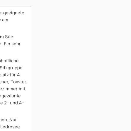
er geeignete
e am
om See
. Ein sehr
ohnfläche.
 Sitzgruppe
latz für 4
her, Toaster.
dezimmer mit
ingezäunte
te 2- und 4-
mmen. Nur
 Ledrosee