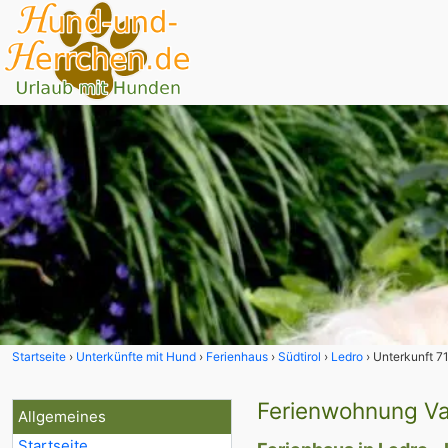
Startseite
Unterkünfte mit Hund
Ferienhaus
Südtirol
Ledro
Unterkunft 7
Ferienwohnung Va
Allgemeines
Startseite