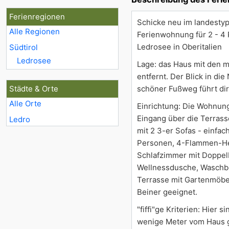
Ferienregionen
Schicke neu im landestyp
Alle Regionen
Ferienwohnung für 2 - 4
Ledrosee in Oberitalien
Südtirol
Ledrosee
Lage: das Haus mit den 
entfernt. Der Blick in di
Städte & Orte
schöner Fußweg führt di
Alle Orte
Einrichtung: Die Wohnung
Eingang über die Terrass
Ledro
mit 2 3-er Sofas - einfac
Personen, 4-Flammen-Her
Schlafzimmer mit Doppel
Wellnessdusche, Waschbe
Terrasse mit Gartenmöbel
Beiner geeignet.
"fiffi"ge Kriterien: Hie
wenige Meter vom Haus g