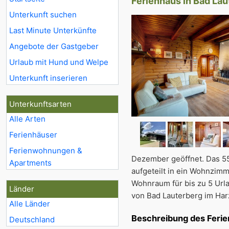
Ferienhaus in Bad Lau
Unterkunft suchen
Last Minute Unterkünfte
Angebote der Gastgeber
Urlaub mit Hund und Welpe
Unterkunft inserieren
Unterkunftsarten
Alle Arten
Ferienhäuser
Ferienwohnungen &
Dezember geöffnet. Das 55
Apartments
aufgeteilt in ein Wohnzim
Wohnraum für bis zu 5 Url
Länder
von Bad Lauterberg im Har
Alle Länder
Beschreibung des Feri
Deutschland