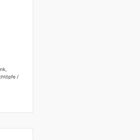
nk,
chtöpfe /