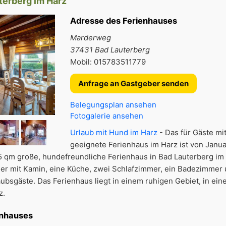
terberg im Harz
Adresse des Ferienhauses
Marderweg
37431 Bad Lauterberg
Mobil: 015783511779
Anfrage an Gastgeber senden
Belegungsplan ansehen
Fotogalerie ansehen
Urlaub mit Hund im Harz
- Das für Gäste mi
geeignete Ferienhaus im Harz ist von Janua
 qm große, hundefreundliche Ferienhaus in Bad Lauterberg im 
mer mit Kamin, eine Küche, zwei Schlafzimmer, ein Badezimmer 
aubsgäste. Das Ferienhaus liegt in einem ruhigen Gebiet, in e
z.
enhauses