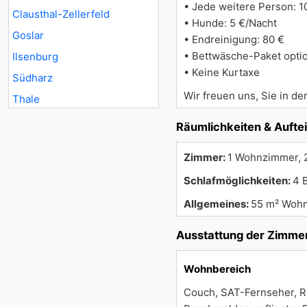
• Jede weitere Person: 10
Clausthal-Zellerfeld
• Hunde: 5 €/Nacht
Goslar
• Endreinigung: 80 €
• Bettwäsche-Paket optio
Ilsenburg
• Keine Kurtaxe
Südharz
Wir freuen uns, Sie in 
Thale
Räumlichkeiten & Aufte
Zimmer:
1 Wohnzimmer, 2
Schlafmöglichkeiten:
4 
Allgemeines:
55 m² Wohn
Ausstattung der Zimme
Wohnbereich
Couch, SAT-Fernseher, Ra