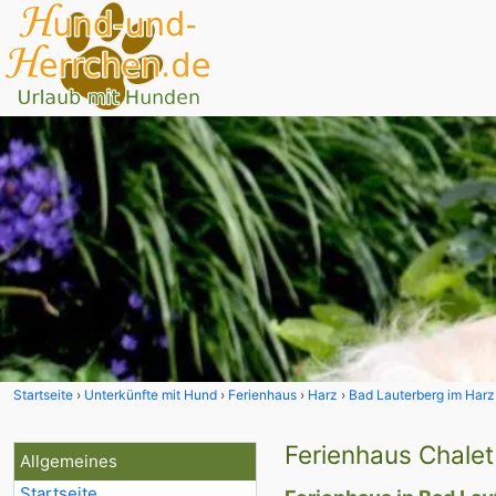
Startseite
Unterkünfte mit Hund
Ferienhaus
Harz
Bad Lauterberg im Harz
Ferienhaus Chalet
Allgemeines
Startseite