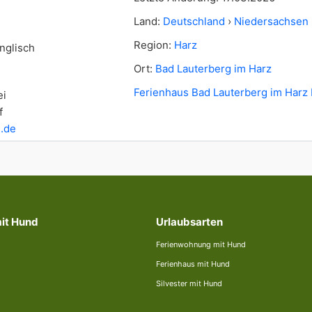
Land:
Deutschland
›
Niedersachsen
Region:
Harz
nglisch
Ort:
Bad Lauterberg im Harz
Ferienhaus Bad Lauterberg im Harz
ei
f
.de
mit Hund
Urlaubsarten
Ferienwohnung mit Hund
Ferienhaus mit Hund
Silvester mit Hund