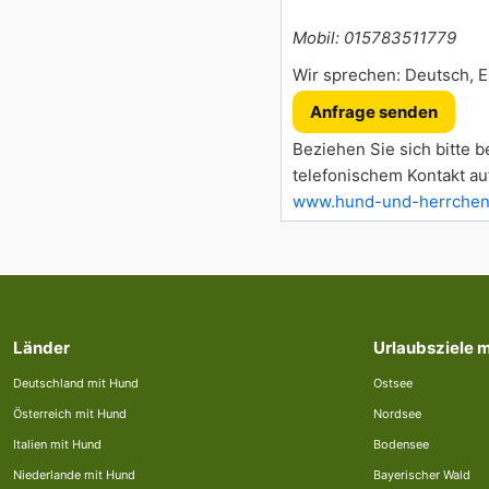
Mobil: 015783511779
Wir sprechen: Deutsch, E
Anfrage senden
Beziehen Sie sich bitte b
telefonischem Kontakt au
www.hund-und-herrchen
Länder
Urlaubsziele 
Deutschland mit Hund
Ostsee
Österreich mit Hund
Nordsee
Italien mit Hund
Bodensee
Niederlande mit Hund
Bayerischer Wald