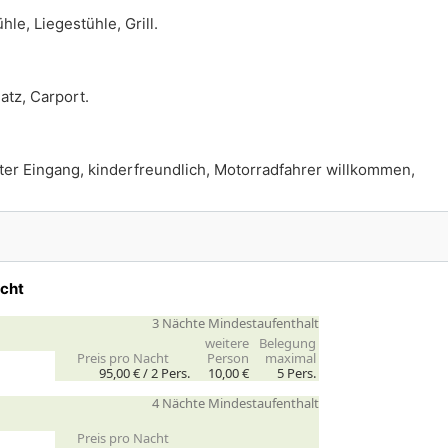
le, Liegestühle, Grill.
atz, Carport.
ater Eingang, kinderfreundlich, Motorradfahrer willkommen,
acht
3 Nächte Mindestaufenthalt
weitere
Belegung
Preis pro Nacht
Person
maximal
95,00 € /
2
Pers.
10,00 €
5 Pers.
4 Nächte Mindestaufenthalt
Preis pro Nacht