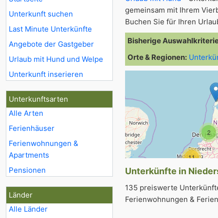
gemeinsam mit Ihrem Vier
Unterkunft suchen
Buchen Sie für Ihren Urla
Last Minute Unterkünfte
Bisherige Auswahlkriteri
Angebote der Gastgeber
Orte & Regionen:
Unterkü
Urlaub mit Hund und Welpe
Unterkunft inserieren
Unterkunftsarten
Alle Arten
Ferienhäuser
2
Ferienwohnungen &
Apartments
11
Pensionen
Unterkünfte in Nieder
135 preiswerte Unterkünfte
Länder
Ferienwohnungen & Ferienh
Alle Länder