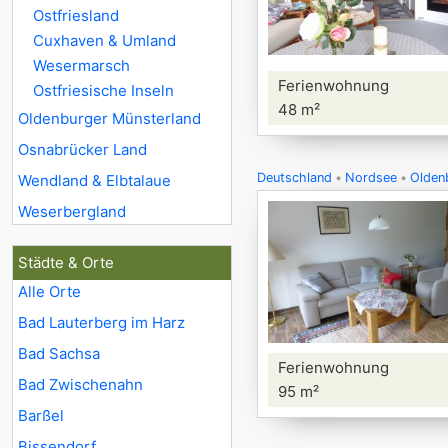
Ostfriesland
Cuxhaven & Umland
Wesermarsch
Ferienwohnung
Ostfriesische Inseln
48 m²
Oldenburger Münsterland
Osnabrücker Land
Deutschland
Nordsee
Oldenb
Wendland & Elbtalaue
Weserbergland
Städte & Orte
Alle Orte
Bad Lauterberg im Harz
Bad Sachsa
Ferienwohnung
Bad Zwischenahn
95 m²
Barßel
Bissendorf