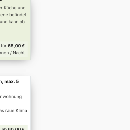
er Küche und
bene befindet
 und kann ab
für
65,00 €
onen / Nacht
n, max. 5
ienwohnung
as raue Klima
ab
60,00 €