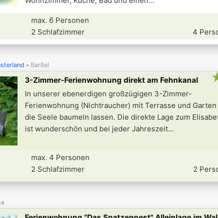
Wohnzimmer, Küche, Bad und einen
max. 6 Personen
2 Schlafzimmer
4 Pers
sterland
Barßel
3-Zimmer-Ferienwohnung direkt am Fehnkanal
In unserer ebenerdigen großzügigen 3-Zimmer-
Ferienwohnung (Nichtraucher) mit Terrasse und Garten
die Seele baumeln lassen. Die direkte Lage zum Elisab
ist wunderschön und bei jeder Jahreszeit
max. 4 Personen
2 Schlafzimmer
2 Pers
sa
Ferienwohnung "Das Spatzennest" Alleinlage im Wa