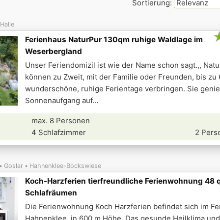
Sortierung:
5
2
3
Halle
14
Ferienhaus NaturPur 130qm ruhige Waldlage im
Weserbergland
Unser Feriendomizil ist wie der Name schon sagt.,, Natu
können zu Zweit, mit der Familie oder Freunden, bis zu
wunderschöne, ruhige Ferientage verbringen. Sie geni
Sonnenaufgang auf
max. 8 Personen
4 Schlafzimmer
2 Pers
Goslar
Hahnenklee-Bockswiese
Koch-Harzferien tierfreundliche Ferienwohnung 48 
Schlafräumen
Die Ferienwohnung Koch Harzferien befindet sich im Fe
Hahnenklee, in 600 m Höhe. Das gesunde Heilklima und 