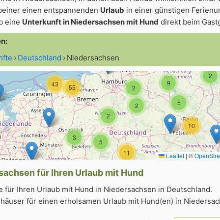
beiner einen entspannenden
Urlaub
in einer günstigen Ferienun
ub eine
Unterkunft in Niedersachsen mit Hund
direkt beim Gast
11
en:
23
32
52
nfte
Deutschland
Niedersachsen
22
31
2
9
43
55
2
5
2
2
10
3
5
11
Leaflet
|
©
OpenStr
2
19
sachsen für Ihren Urlaub mit Hund
4
8
4
 für Ihren Urlaub mit Hund in Niedersachsen in Deutschland.
2
äuser für einen erholsamen Urlaub mit Hund(en) in Niedersac
5
35
5
6