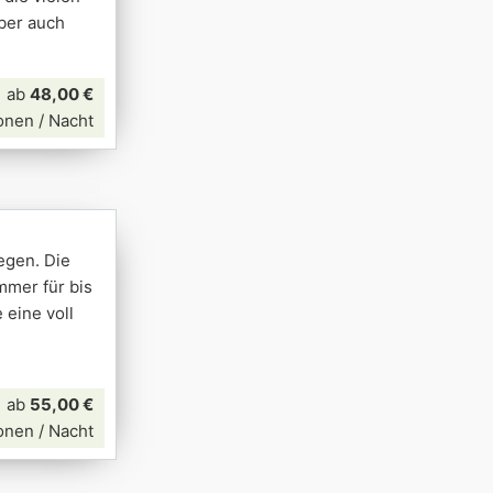
ber auch
ab
48,00 €
onen / Nacht
egen. Die
mmer für bis
 eine voll
ab
55,00 €
onen / Nacht