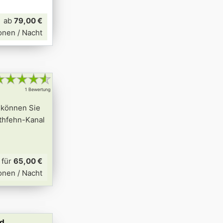
ab
79,00 €
onen / Nacht
★
★
★
★
★
1 Bewertung
 können Sie
ethfehn-Kanal
für
65,00 €
onen / Nacht
ld