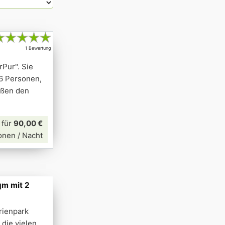
★
★
★
★
★
1 Bewertung
rPur". Sie
 6 Personen,
eßen den
für
90,00 €
onen / Nacht
qm mit 2
rienpark
die vielen