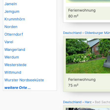
Jameln
Ferienwohnung
Jemgum
80 m²
Krummhörn
Norden
Deutschland
Oldenburger Mün
Otterndorf
Varel
Wangerland
Werdum
Westerstede
Wittmund
Ferienwohnung
Wurster Nordseeküste
75 m²
weitere Orte ...
Deutschland
Harz
Bad Sach