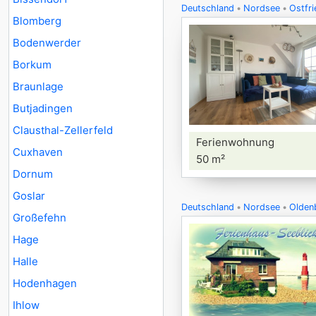
Deutschland
Nordsee
Ostfri
Blomberg
Bodenwerder
Borkum
Braunlage
Butjadingen
Clausthal-Zellerfeld
Ferienwohnung
Cuxhaven
50 m²
Dornum
Goslar
Deutschland
Nordsee
Oldenb
Großefehn
Hage
Halle
Hodenhagen
Ihlow