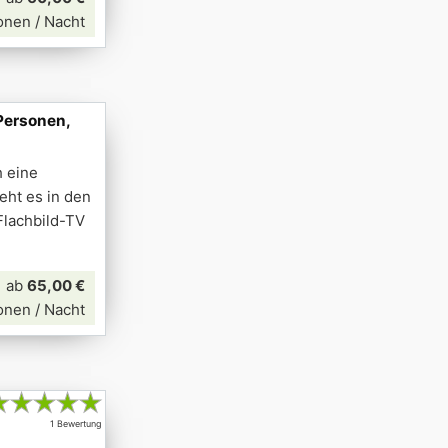
onen / Nacht
Personen,
h eine
eht es in den
Flachbild-TV
ab
65,00 €
onen / Nacht
★
★
★
★
★
1 Bewertung