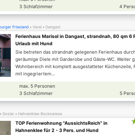
3 Schlafzimmer
4 Pers
urger Friesland
Varel
Dangast
Ferienhaus Marisol in Dangast, strandnah, 80 qm 6 
Urlaub mit Hund
Sie betreten das strandnah gelegenen Ferienhaus durc
geräumige Diele mit Garderobe und Gäste-WC. Weiter g
Wohnbereich mit komplett ausgestatteter Küchenzeile, 
mit ingegriertem
max. 5 Personen
3 Schlafzimmer
5 Pers
Goslar
Hahnenklee-Bockswiese
TOP Ferienwohnung "AussichtsReich" in
Hahnenklee für 2 - 3 Pers. und Hund