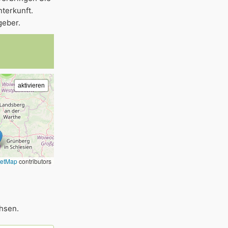
terkunft.
geber.
2
eetMap
contributors
hsen.