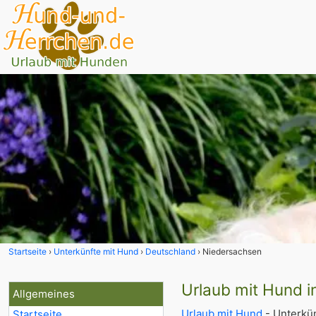
Startseite
Unterkünfte mit Hund
Deutschland
Niedersachsen
Urlaub mit Hund 
Allgemeines
Urlaub mit Hund
- Unterkün
Startseite