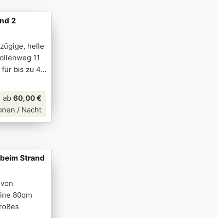
und 2
ßzügige, helle
ollenweg 11
für bis zu 4
ab
60,00 €
onen / Nacht
 beim Strand
 von
eine 80qm
großes