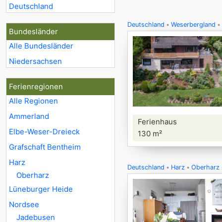
Deutschland
9
Deutschland
Weserbergland
Bundesländer
Alle Bundesländer
Niedersachsen
Ferienregionen
Alle Regionen
Ammerland
Ferienhaus
Elbe-Weser-Dreieck
130 m²
Grafschaft Bentheim
Harz
Deutschland
Harz
Oberharz
Oberharz
Lüneburger Heide
Nordsee
Jadebusen