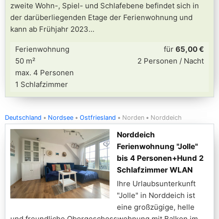
zweite Wohn-, Spiel- und Schlafebene befindet sich in
der darüberliegenden Etage der Ferienwohnung und
kann ab Frühjahr 2023
Ferienwohnung
für
65,00 €
50 m²
2 Personen / Nacht
max. 4 Personen
1 Schlafzimmer
Deutschland
Nordsee
Ostfriesland
Norden
Norddeich
Norddeich
Ferienwohnung "Jolle"
bis 4 Personen+Hund 2
Schlafzimmer WLAN
Ihre Urlaubsunterkunft
"Jolle" in Norddeich ist
eine großzügige, helle
und freundliche Obergeschosswohnung mit Balkon im