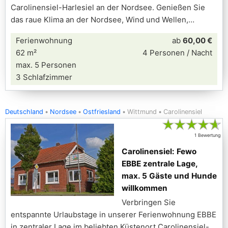
Carolinensiel-Harlesiel an der Nordsee. Genießen Sie
das raue Klima an der Nordsee, Wind und Wellen,
Ferienwohnung
ab
60,00 €
62 m²
4 Personen / Nacht
max. 5 Personen
3 Schlafzimmer
Deutschland
Nordsee
Ostfriesland
Wittmund
Carolinensiel
★
★
★
★
★
1 Bewertung
Carolinensiel: Fewo
EBBE zentrale Lage,
max. 5 Gäste und Hunde
willkommen
Verbringen Sie
entspannte Urlaubstage in unserer Ferienwohnung EBBE
in zentraler Lage im beliebten Küstenort Carolinensiel-