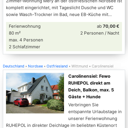
Zimmer-Wohnung Mery an der ostfriesischen Nordsee ist
komplett eingerichtet, mit Tageslicht Dusche und WC
sowie Wasch-Trockner im Bad, neue EB-Küche mit
Ferienwohnung
ab
70,00 €
80 m²
2 Personen / Nacht
max. 4 Personen
2 Schlafzimmer
Deutschland
Nordsee
Ostfriesland
Wittmund
Carolinensiel
Carolinensiel: Fewo
RUHEPOL direkt am
Deich, Balkon, max. 5
Gäste + Hunde
Verbringen Sie
entspannte Urlaubstage in
unserer Ferienwohnung
RUHEPOL in direkter Deichlage im beliebten Küstenort