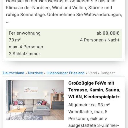
Hooksiel an der Nordseeküste. Genießen Sie das tolle
Klima an der Nordsee, Wind und Wellen, Stürme und
ruhige Sonnentage. Unternehmen Sie Wattwanderungen,
Ferienwohnung
ab
60,00 €
70 m²
4 Personen / Nacht
max. 4 Personen
2 Schlafzimmer
Deutschland
Nordsee
Oldenburger Friesland
Varel
Dangast
Großzügige FeWo mit
Terrasse, Kamin, Sauna,
WLAN, Kinderspielplatz
Allgemein: ca. 93 m²
Wohnfläche, max. 5
Personen, exklusiv
ausgestattete 3-Zimmer-