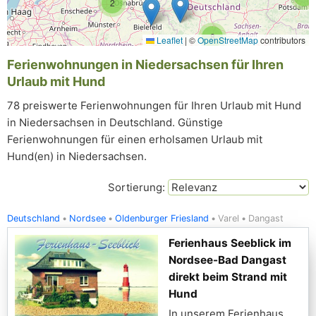
2
8
Leaflet
|
©
OpenStreetMap
contributors
Ferienwohnungen in Niedersachsen für Ihren
Urlaub mit Hund
78 preiswerte Ferienwohnungen für Ihren Urlaub mit Hund
in Niedersachsen in Deutschland. Günstige
Ferienwohnungen für einen erholsamen Urlaub mit
Hund(en) in Niedersachsen.
Sortierung:
Deutschland
Nordsee
Oldenburger Friesland
Varel
Dangast
Ferienhaus Seeblick im
Nordsee-Bad Dangast
direkt beim Strand mit
Hund
In unserem Ferienhaus