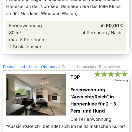
Harlesiel an der Nordsee. Genießen Sie das tolle Klima
an der Nordsee, Wind und Wellen,
Ferienwohnung
ab
60,00 €
80 m²
4 Personen / Nacht
max. 5 Personen
2 Schlafzimmer
Deutschland
Harz
Oberharz
Goslar
Hahnenklee-Bockswiese
★
★
★
★
★
TOP
1 Bewertung
Ferienwohnung
"AussichtsReich" in
Hahnenklee für 2 - 3
Pers. und Hund
Die Ferienwohnung
"AussichtsReich" befindet sich im heilklimatischen Kurort