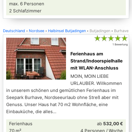
max. 6 Personen
2 Schlafzimmer
Deutschland
Nordsee
Halbinsel Butjadingen
Butjadingen
Burhave
★
★
★
★
★
1 Bewertung
Ferienhaus am
Strand/Indoorspielhalle
mit WLAN-Anschluss
MOIN, MOIN LIEBE
URLAUBER. Willkommen
in unserem schönen und gemütlichen Ferienhaus im
Seepark Burhave, Nordseeurlaub ohne Streß aber mit
Genuss. Unser Haus hat 70 m2 Wohnfläche, eine
Einbauküche, die alles
Ferienhaus
ab
532,00 €
70 m²
4 Personen / Woche