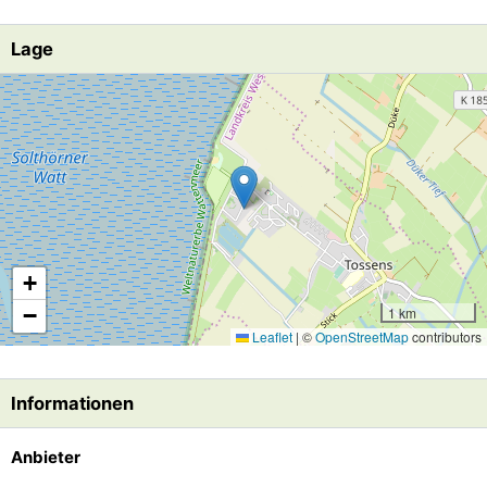
Lage
Lade Lageplan
+
−
1 km
Leaflet
|
©
OpenStreetMap
contributors
Informationen
Anbieter