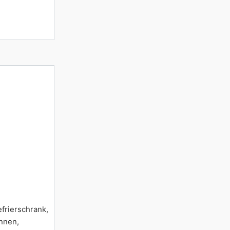
frierschrank,
annen,