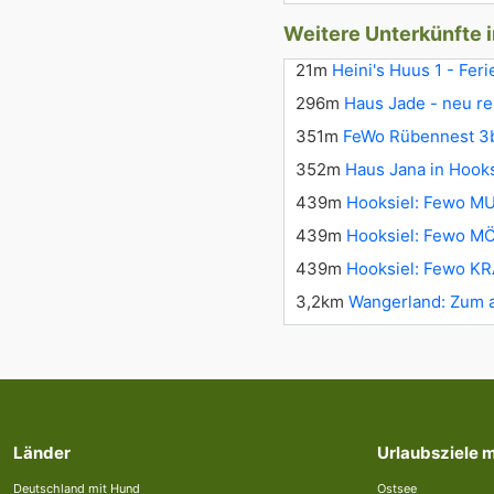
Weitere Unterkünfte 
21m
Heini's Huus 1 - Fe
296m
Haus Jade - neu re
351m
FeWo Rübennest 3b
352m
Haus Jana in Hooks
439m
Hooksiel: Fewo MU
439m
Hooksiel: Fewo MÖW
439m
Hooksiel: Fewo KRA
3,2km
Wangerland: Zum a
Länder
Urlaubsziele 
Deutschland mit Hund
Ostsee