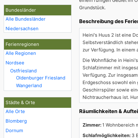
einem ruhigen Gebiet im O
Grundstück.
Bundesländer
Alle Bundesländer
Beschreibung des Feri
Niedersachsen
Heini's Huus 2 ist eine 
Selbstverständlich stehe
Ferienregionen
zur Verfügung. In einem a
Alle Regionen
Die Wohnfläche in Heini'
Nordsee
Schlafzimmer mit insges
Ostfriesland
Verfügung. Zur insgesamt
Oldenburger Friesland
Erdgeschoss sowohl ein g
Wangerland
Geschirrspüler sowie ein
Nichtraucherhaus ist. Hu
Städte & Orte
Räumlichkeiten & Aufte
Alle Orte
Blomberg
Zimmer:
1 Wohnbereich m
Dornum
Schlafmöglichkeiten:
3 