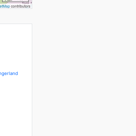
etMap
contributors
gerland