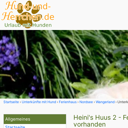
Startseite
Unterkünfte mit Hund
Ferienhaus
Nordsee
Wangerland
Unterk
Heini's Huus 2 - 
Allgemeines
vorhanden
Startseite