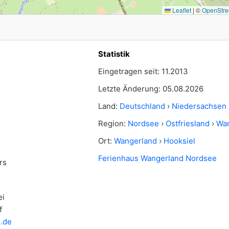
Leaflet
|
©
OpenStre
Statistik
Eingetragen seit: 11.2013
Letzte Änderung: 05.08.2026
Land:
Deutschland
›
Niedersachsen
Region:
Nordsee
›
Ostfriesland
›
Wan
Ort:
Wangerland
›
Hooksiel
Ferienhaus Wangerland Nordsee
rs
ei
f
.de