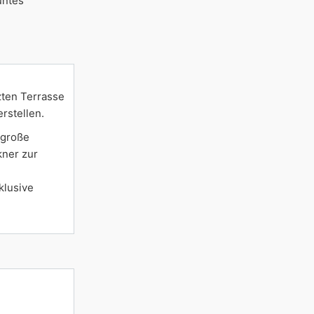
untes
zten Terrasse
rstellen.
 große
kner zur
m
klusive