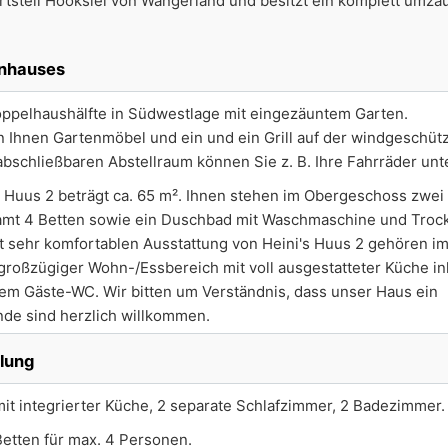
rtsteil Hooksiel von Wangerland und besitzt ein komplett umzä
enhauses
Doppelhaushälfte in Südwestlage mit eingezäuntem Garten.
n Ihnen Gartenmöbel und ein und ein Grill auf der windgeschüt
bschließbaren Abstellraum können Sie z. B. Ihre Fahrräder unte
s Huus 2 beträgt ca. 65 m². Ihnen stehen im Obergeschoss zwei
amt 4 Betten sowie ein Duschbad mit Waschmaschine und Troc
 sehr komfortablen Ausstattung von Heini's Huus 2 gehören i
roßzügiger Wohn-/Essbereich mit voll ausgestatteter Küche in
em Gäste-WC. Wir bitten um Verständnis, dass unser Haus ein
nde sind herzlich willkommen.
ilung
it integrierter Küche, 2 separate Schlafzimmer, 2 Badezimmer.
Betten für max. 4 Personen.