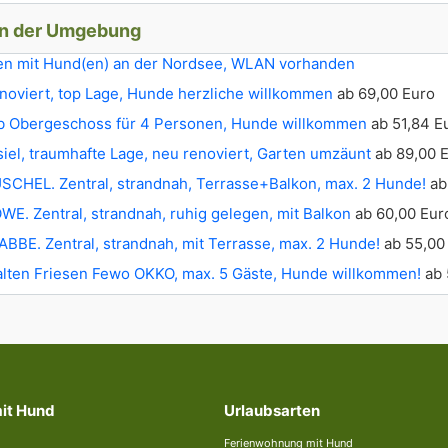
in der Umgebung
rien mit Hund(en) an der Nordsee, WLAN vorhanden
noviert, top Lage, Hunde herzliche willkommen
ab 69,00 Euro
 Obergeschoss für 4 Personen, Hunde willkommen
ab 51,84 E
iel, traumhafte Lage, neu renoviert, Garten umzäunt
ab 89,00 
SCHEL. Zentral, strandnah, Terrasse+Balkon, max. 2 Hunde!
ab
E. Zentral, strandnah, ruhig gelegen, mit Balkon
ab 60,00 Eur
BBE. Zentral, strandnah, mit Terrasse, max. 2 Hunde!
ab 55,00
lten Friesen Fewo OKKO, max. 5 Gäste, Hunde willkommen!
ab 
mit Hund
Urlaubsarten
Ferienwohnung mit Hund