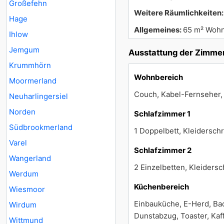
Großefehn
Weitere Räumlichkeiten
Hage
Allgemeines:
65 m² Wohn
Ihlow
Jemgum
Ausstattung der Zimme
Krummhörn
Wohnbereich
Moormerland
Couch, Kabel-Fernseher, 
Neuharlingersiel
Norden
Schlafzimmer 1
Südbrookmerland
1 Doppelbett, Kleidersch
Varel
Schlafzimmer 2
Wangerland
2 Einzelbetten, Kleiders
Werdum
Küchenbereich
Wiesmoor
Einbauküche, E-Herd, Bac
Wirdum
Dunstabzug, Toaster, Kaf
Wittmund