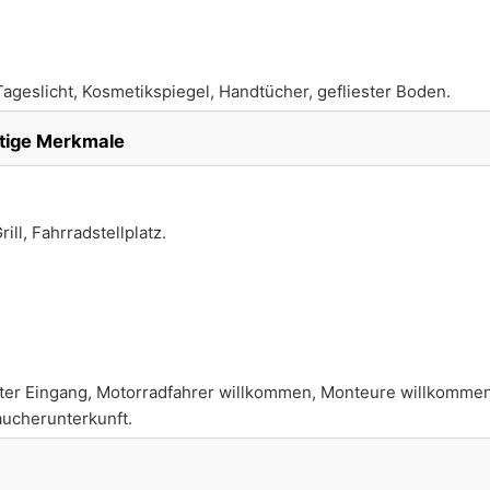
eslicht, Kosmetikspiegel, Handtücher, gefliester Boden.
tige Merkmale
ill, Fahrradstellplatz.
rater Eingang, Motorradfahrer willkommen, Monteure willkomme
aucherunterkunft.