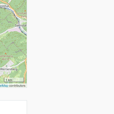
1 km
etMap
contributors