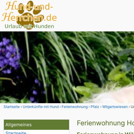
Startseite
Unterkünfte mit Hund
Ferienwohnung
Pfalz
Wilgartswiesen
U
Ferienwohnung Ho
Allgemeines
Startseite