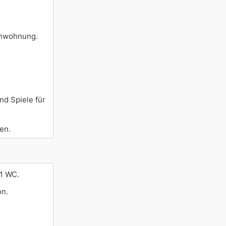
ienwohnung.
nd Spiele für
en.
 1 WC.
on.