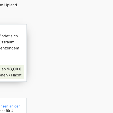
im Upland.
indet sich
Essraum,
grenzendem
ab
98,00 €
onen / Nacht
nsen an der
ht für 4