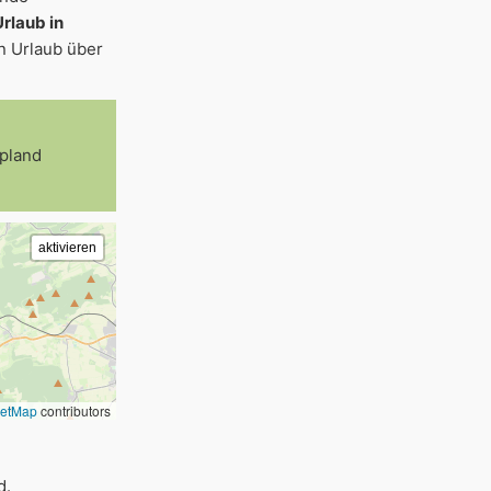
Urlaub in
en Urlaub über
Upland
eetMap
contributors
d.