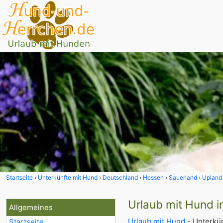
Startseite
Unterkünfte mit Hund
Deutschland
Hessen
Sauerland
Upland
Urlaub mit Hund i
Allgemeines
Urlaub mit Hund
- Unterkün
Startseite