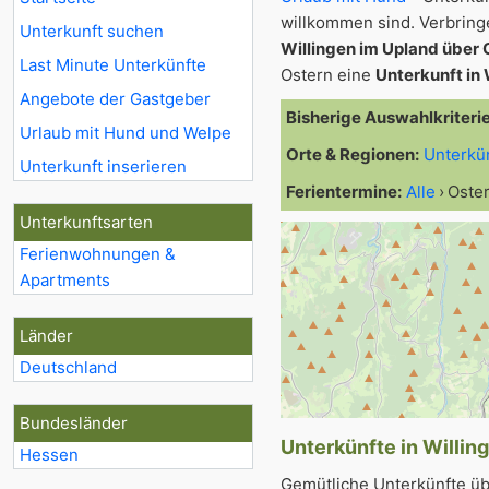
willkommen sind. Verbrin
Unterkunft suchen
Willingen im Upland über 
Last Minute Unterkünfte
Ostern eine
Unterkunft in
Angebote der Gastgeber
Bisherige Auswahlkriteri
Urlaub mit Hund und Welpe
Orte & Regionen:
Unterkü
Unterkunft inserieren
Ferientermine:
Alle
Oste
Unterkunftsarten
Ferienwohnungen &
Apartments
Länder
Deutschland
Bundesländer
Unterkünfte in Willin
Hessen
Gemütliche Unterkünfte übe