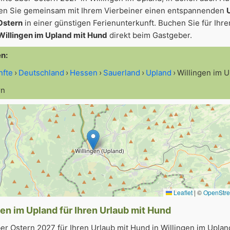
gen Sie gemeinsam mit Ihrem Vierbeiner einen entspannenden
Ostern
in einer günstigen Ferienunterkunft. Buchen Sie für Ihr
 Willingen im Upland mit Hund
direkt beim Gastgeber.
2
en:
nfte
Deutschland
Hessen
Sauerland
Upland
Willingen im 
rn
Leaflet
|
©
OpenStr
gen im Upland für Ihren Urlaub mit Hund
r Ostern 2027 für Ihren Urlaub mit Hund in Willingen im Uplan