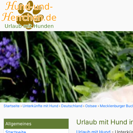
Startseite
Unterkünfte mit Hund
Deutschland
Ostsee
Mecklenburger Buc
Urlaub mit Hund i
Allgemeines
Urlaub mit Hund
- Unterkün
Startseite