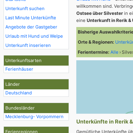
willkommen sind. Verbrin
Unterkunft suchen
Ostsee über Silvester
in e
Last Minute Unterkünfte
eine
Unterkunft in Rerik 
Angebote der Gastgeber
Bisherige Auswahlkriteri
Urlaub mit Hund und Welpe
Orte & Regionen:
Unterkü
Unterkunft inserieren
Ferientermine:
Alle
Silve
Unterkunftsarten
Ferienhäuser
Länder
Deutschland
Bundesländer
Mecklenburg- Vorpommern
Unterkünfte in Rerik 
Ferienregionen
Gemütliche Unterkünfte üb