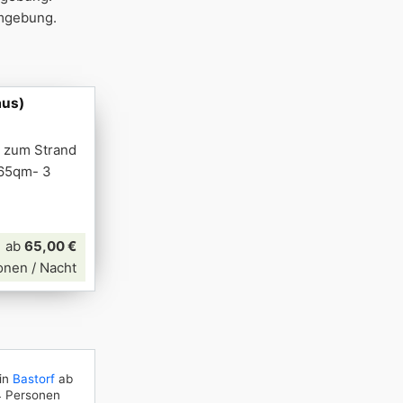
Umgebung.
aus)
m zum Strand
 65qm- 3
ab
65,00 €
onen / Nacht
in
Bastorf
ab
4 Personen