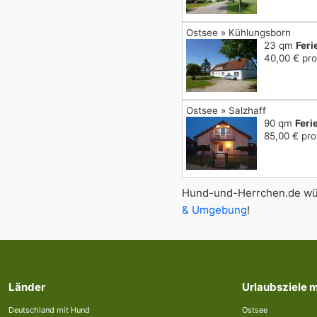
Ostsee » Kühlungsborn
23 qm
Fer
40,00 € pro
Ostsee » Salzhaff
90 qm
Feri
85,00 € pro
Hund-und-Herrchen.de wün
& Umgebung
!
Länder
Urlaubsziele 
Deutschland mit Hund
Ostsee