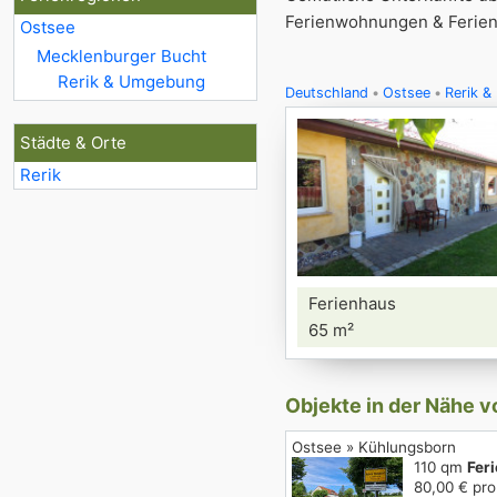
Ferienwohnungen & Ferienh
Ostsee
Mecklenburger Bucht
Rerik & Umgebung
2
Deutschland
Ostsee
Rerik 
Städte & Orte
Rerik
Ferienhaus
65 m²
Objekte in der Nähe v
Ostsee » Kühlungsborn
110 qm
Fer
80,00 € pro