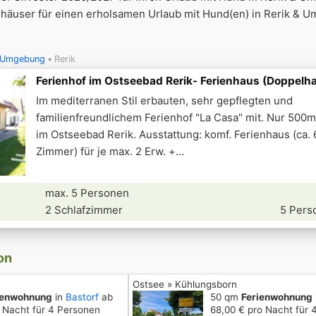
äuser für einen erholsamen Urlaub mit Hund(en) in Rerik & 
2
& Umgebung
Rerik
Ferienhof im Ostseebad Rerik- Ferienhaus (Doppelh
Im mediterranen Stil erbauten, sehr gepflegten und
familienfreundlichem Ferienhof "La Casa" mit. Nur 500
im Ostseebad Rerik. Ausstattung: komf. Ferienhaus (ca.
Zimmer) für je max. 2 Erw. +
max. 5 Personen
2 Schlafzimmer
5 Pers
on
Ostsee » Kühlungsborn
ienwohnung
in
Bastorf
ab
50 qm
Ferienwohnung
 Nacht für 4 Personen
68,00 € pro Nacht für 