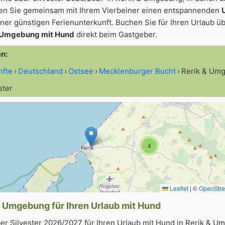
gen Sie gemeinsam mit Ihrem Vierbeiner einen entspannenden
iner günstigen Ferienunterkunft. Buchen Sie für Ihren Urlaub üb
& Umgebung mit Hund
direkt beim Gastgeber.
en:
nfte
Deutschland
Ostsee
Mecklenburger Bucht
Rerik & Um
ster
4
Leaflet
|
©
OpenStr
& Umgebung für Ihren Urlaub mit Hund
er Silvester 2026/2027 für Ihren Urlaub mit Hund in Rerik & U