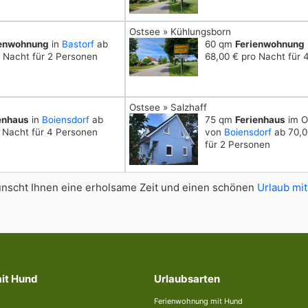
Ostsee » Kühlungsborn
ienwohnung
in
Bastorf
ab
60 qm
Ferienwohnung
 Nacht für 2 Personen
68,00 € pro Nacht für 
Ostsee » Salzhaff
enhaus
in
Boiensdorf
ab
75 qm
Ferienhaus
im Or
 Nacht für 4 Personen
von
Boiensdorf
ab 70,0
für 2 Personen
scht Ihnen eine erholsame Zeit und einen schönen
Urlaub mit
mit Hund
Urlaubsarten
Ferienwohnung mit Hund