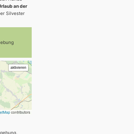
Urlaub an der
er Silvester
gebung
eetMap
contributors
mgebung.