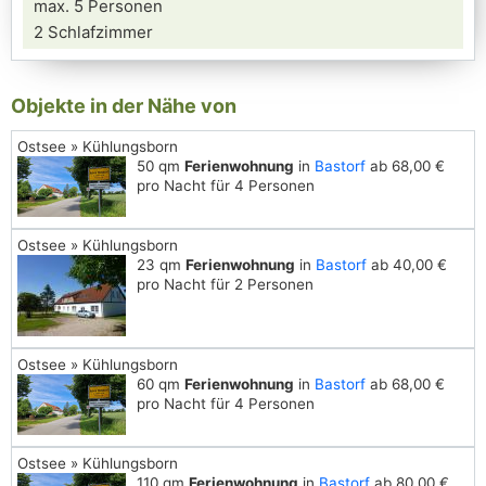
max. 5 Personen
2 Schlafzimmer
Objekte in der Nähe von
Ostsee » Kühlungsborn
50 qm
Ferienwohnung
in
Bastorf
ab 68,00 €
pro Nacht für 4 Personen
Ostsee » Kühlungsborn
23 qm
Ferienwohnung
in
Bastorf
ab 40,00 €
pro Nacht für 2 Personen
Ostsee » Kühlungsborn
60 qm
Ferienwohnung
in
Bastorf
ab 68,00 €
pro Nacht für 4 Personen
Ostsee » Kühlungsborn
110 qm
Ferienwohnung
in
Bastorf
ab 80,00 €