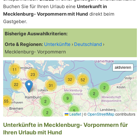
Buchen Sie für Ihren Urlaub eine
Unterkunft in
Mecklenburg- Vorpommern mit Hund
direkt beim
Gastgeber.
Bisherige Auswahlkriterien:
Orte & Regionen:
Unterkünfte
Deutschland
Mecklenburg- Vorpommern
11
23
32
52
22
31
2
2
9
55
2
5
2
Leaflet
|
©
OpenStreetMap
contributors
Unterkünfte in Mecklenburg- Vorpommern für
Ihren Urlaub mit Hund