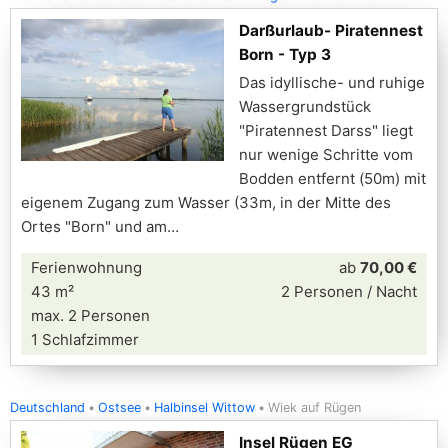
Darßurlaub- Piratennest
Born - Typ 3
Das idyllische- und ruhige
Wassergrundstück
"Piratennest Darss" liegt
nur wenige Schritte vom
Bodden entfernt (50m) mit
eigenem Zugang zum Wasser (33m, in der Mitte des
Ortes "Born" und am
Ferienwohnung
ab
70,00 €
43 m²
2 Personen / Nacht
max. 2 Personen
1 Schlafzimmer
Deutschland
Ostsee
Halbinsel Wittow
Wiek auf Rügen
Insel Rügen EG