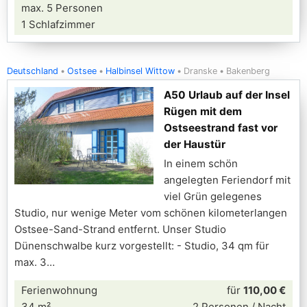
max. 5 Personen
1 Schlafzimmer
Deutschland
Ostsee
Halbinsel Wittow
Dranske
Bakenberg
A50 Urlaub auf der Insel
Rügen mit dem
Ostseestrand fast vor
der Haustür
In einem schön
angelegten Feriendorf mit
viel Grün gelegenes
Studio, nur wenige Meter vom schönen kilometerlangen
Ostsee-Sand-Strand entfernt. Unser Studio
Dünenschwalbe kurz vorgestellt: - Studio, 34 qm für
max. 3
Ferienwohnung
für
110,00 €
34 m²
2 Personen / Nacht