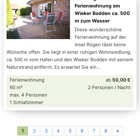
Ferienwohnung am
Wieker Bodden ca. 500
m zum Wasser
Diese wunderschöne
Ferienwohnung auf der
Insel Rügen lässt keine
Wünsche offen. Sie liegt in einer ruhigen Wohnsiedlung,
ca. 500 m vom Hafen und den Wieker Bodden mit seinem
Naturstrand entfernt. Es erwartet Sie ein
Ferienwohnung
ab
50,00 €
60 m²
2 Personen / Nacht
max. 4 Personen
1 Schlafzimmer
1
2
3
4
5
6
7
8
»