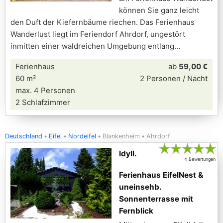
können Sie ganz leicht
den Duft der Kiefernbäume riechen. Das Ferienhaus
Wanderlust liegt im Feriendorf Ahrdorf, ungestört
inmitten einer waldreichen Umgebung entlang
Ferienhaus
ab
59,00 €
60 m²
2 Personen / Nacht
max. 4 Personen
2 Schlafzimmer
Deutschland
Eifel
Nordeifel
Blankenheim
Ahrdorf
★
★
★
★
★
Idyll.
4 Bewertungen
Ferienhaus EifelNest &
uneinsehb.
Sonnenterrasse mit
Fernblick