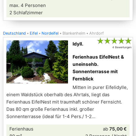
max. 4 Personen
2 Schlafzimmer
Deutschland
Eifel
Nordeifel
Blankenheim
Ahrdorf
★
★
★
★
★
Idyll.
4 Bewertungen
Ferienhaus EifelNest &
uneinsehb.
Sonnenterrasse mit
Fernblick
Mitten in purer Eifelidylle,
einem Waldstück oberhalb des Ahrtals, liegt das
Ferienhaus EifelNest mit traumhaft schöner Fernsicht.
Das 80 qm große Ferienhaus inkl. großer
Sonnenterrasse (ideal für 1-4 Pers./ 1-2
Ferienhaus
ab
75,00 €