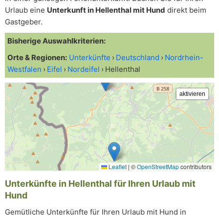
Urlaub eine
Unterkunft in Hellenthal mit Hund
direkt beim
Gastgeber.
Bisherige Auswahlkriterien:
Orte & Regionen:
Unterkünfte
Deutschland
Nordrhein-
Westfalen
Eifel
Nordeifel
Hellenthal
Leaflet
|
©
OpenStreetMap
contributors
Unterkünfte in Hellenthal für Ihren Urlaub mit
Hund
Gemütliche Unterkünfte für Ihren Urlaub mit Hund in