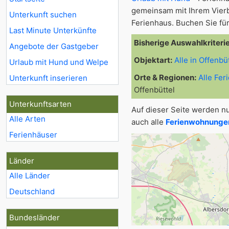
gemeinsam mit Ihrem Vier
Unterkunft suchen
Ferienhaus. Buchen Sie für
Last Minute Unterkünfte
Bisherige Auswahlkriteri
Angebote der Gastgeber
Objektart:
Alle in Offenbü
Urlaub mit Hund und Welpe
Orte & Regionen:
Alle Fer
Unterkunft inserieren
Offenbüttel
Unterkunftsarten
Auf dieser Seite werden n
Alle Arten
auch alle
Ferienwohnungen 
Ferienhäuser
Länder
Alle Länder
Deutschland
Bundesländer