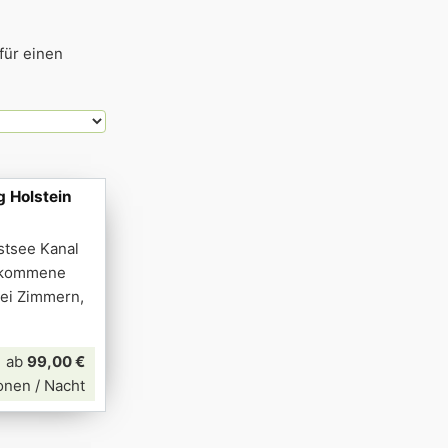
für einen
g Holstein
stsee Kanal
llkommene
rei Zimmern,
ab
99,00 €
onen / Nacht