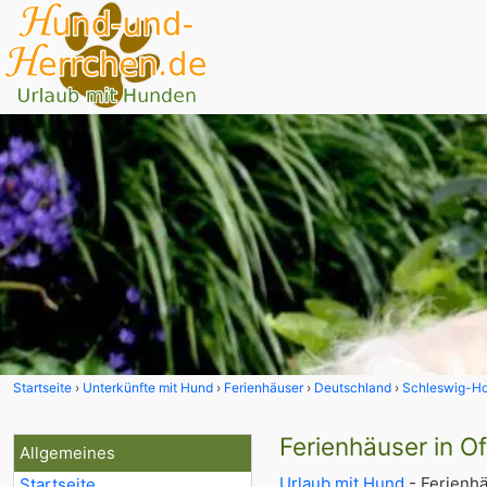
Startseite
Unterkünfte mit Hund
Ferienhäuser
Deutschland
Schleswig-Ho
Ferienhäuser in O
Allgemeines
Urlaub mit Hund
- Ferienhä
Startseite