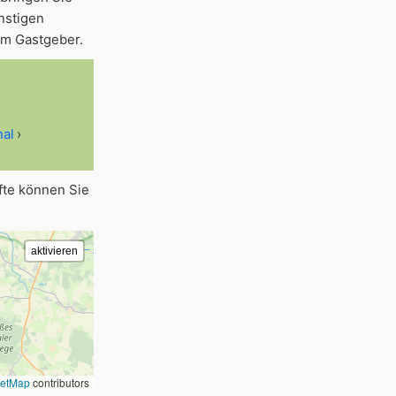
nstigen
im Gastgeber.
al
fte können Sie
eetMap
contributors