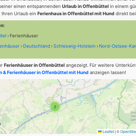
beiner einen entspannenden
Urlaub in Offenbüttel
in einem gü
 Ihren Urlaub ein
Ferienhaus in Offenbüttel mit Hund
direkt be
en:
ttel
Ferienhäuser
ienhäuser
Deutschland
Schleswig-Holstein
Nord-Ostsee-Kan
ur
Ferienhäuser in Offenbüttel
angezeigt. Für weitere Unterkün
& Ferienhäuser in Offenbüttel mit Hund
anzeigen lassen!
2
Leaflet
|
©
OpenStr