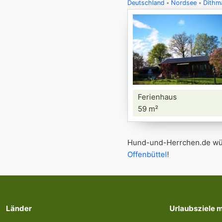
Deutschland
Nordsee
Dithm
Ferienhaus
59 m²
Hund-und-Herrchen.de wün
Offenbüttel
!
Länder
Urlaubsziele 