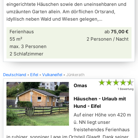
eingerichtete Häuschen sowie den uneinsehbaren und
umzäunten Garten allein. Am dörflichen Ortsrand,
idyllisch neben Wald und Wiesen gelegen,
Ferienhaus
ab
75,00 €
55 m²
2 Personen / Nacht
max. 3 Personen
2 Schlafzimmer
Deutschland
Eifel
Vulkaneifel
Jünkerath
★
★
★
★
★
Omas
1 Bewertung
Häuschen - Urlaub mit
Hund - Eifel
Auf einer Höhe von 420 m
ü. NN liegt unser
freistehendes Ferienhaus
in ruhiger, sonniger Lage im Ortsteil Glaadt. Dank seiner