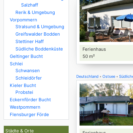
Salzhaff
Rerik & Umgebung
Vorpommern
Stralsund & Umgebung
Greifswalder Bodden
Stettiner Haff
Südliche Boddenküste
Ferienhaus
Geltinger Bucht
50 m²
Schlei
Schwansen
Deutschland
Ostsee
Südlich
Schleidörfer
Kieler Bucht
Probstei
Eckernförder Bucht
Westpommern
Flensburger Förde
Städte & Orte
Ferienhaus