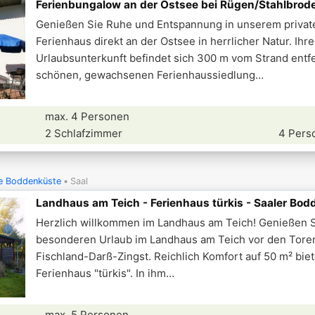
Ferienbungalow an der Ostsee bei Rügen/Stahlbrod
Genießen Sie Ruhe und Entspannung in unserem privat
Ferienhaus direkt an der Ostsee in herrlicher Natur. Ihre
Urlaubsunterkunft befindet sich 300 m vom Strand entfe
schönen, gewachsenen Ferienhaussiedlung
max. 4 Personen
2 Schlafzimmer
4 Pers
e Boddenküste
Saal
Landhaus am Teich - Ferienhaus türkis - Saaler Bod
Herzlich willkommen im Landhaus am Teich! Genießen 
besonderen Urlaub im Landhaus am Teich vor den Tor
Fischland-Darß-Zingst. Reichlich Komfort auf 50 m² biet
Ferienhaus "türkis". In ihm
max. 5 Personen