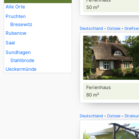
Alle Orte
50 m²
Pruchten
Bresewitz
Deutschland
Ostsee
Greifsw
Rubenow
Saal
Sundhagen
Stahlbrode
Ueckermünde
Ferienhaus
80 m²
Deutschland
Ostsee
Strals