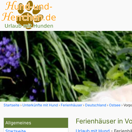
Startseite
Unterkünfte mit Hund
Ferienhäuser
Deutschland
Ostsee
Vorp
Ferienhäuser in 
Allgemeines
Urlaub mit Hund
- Ferienh
Startseite