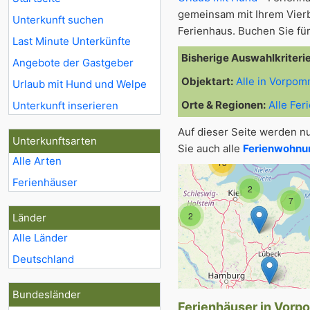
gemeinsam mit Ihrem Vier
Unterkunft suchen
Ferienhaus. Buchen Sie für
Last Minute Unterkünfte
Bisherige Auswahlkriteri
Angebote der Gastgeber
Objektart:
Alle in Vorpo
Urlaub mit Hund und Welpe
Orte & Regionen:
Alle Fer
Unterkunft inserieren
Auf dieser Seite werden n
3
Unterkunftsarten
Sie auch alle
Ferienwohnun
Alle Arten
13
Ferienhäuser
2
10
7
2
Länder
Alle Länder
3
Deutschland
13
19
Bundesländer
Ferienhäuser in Vorp