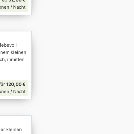
onen / Nacht
iebevoll
inem kleinen
ch, inmitten
für
120,00 €
onen / Nacht
ner kleinen