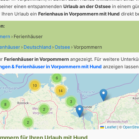
beiner einen entspannenden
Urlaub an der Ostsee
in einem gü
 Ihren Urlaub ein
Ferienhaus in Vorpommern mit Hund
direkt b
en:
mmern
Ferienhäuser
ienhäuser
Deutschland
Ostsee
Vorpommern
ur
Ferienhäuser in Vorpommern
angezeigt. Für weitere Unterk
gen & Ferienhäuser in Vorpommern mit Hund
anzeigen lassen
6
10
14
3
8
2
2
Leaflet
|
©
OpenStr
ommern für Ihren Urlaub mit Hund