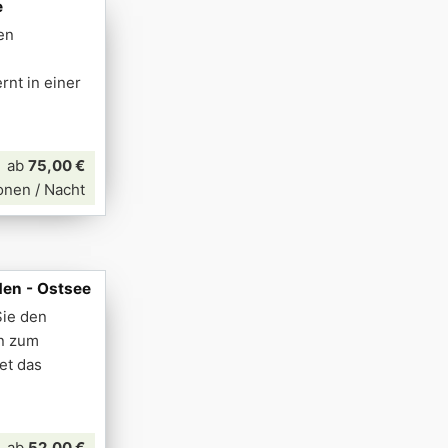
e
en
rnt in einer
ab
75,00 €
onen / Nacht
den - Ostsee
Sie den
en zum
et das
ab
52,00 €