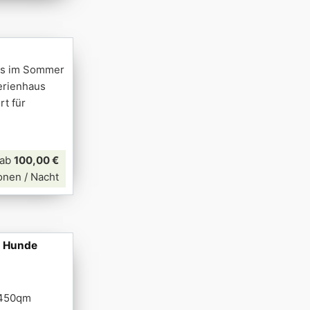
ses im Sommer
erienhaus
rt für
ab
100,00 €
onen / Nacht
, Hunde
. 450qm