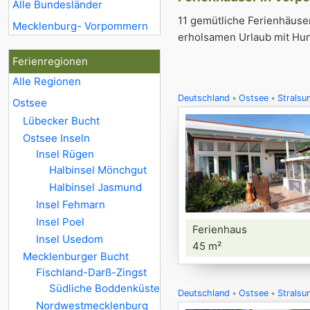
Alle Bundesländer
11 gemütliche Ferienhäuse
Mecklenburg- Vorpommern
erholsamen Urlaub mit Hu
Ferienregionen
Alle Regionen
Deutschland
Ostsee
Strals
Ostsee
Lübecker Bucht
Ostsee Inseln
Insel Rügen
Halbinsel Mönchgut
Halbinsel Jasmund
Insel Fehmarn
Insel Poel
Ferienhaus
Insel Usedom
45 m²
Mecklenburger Bucht
Fischland-Darß-Zingst
Südliche Boddenküste
Deutschland
Ostsee
Strals
Nordwestmecklenburg