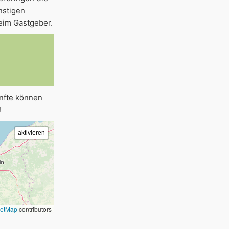
nstigen
eim Gastgeber.
ünfte können
!
eetMap
contributors