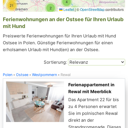
20
4
21
2
Leaflet
|
©
OpenStreetMap
contributors
5
Ferienwohnungen an der Ostsee für Ihren Urlaub
mit Hund
Preiswerte Ferienwohnungen für Ihren Urlaub mit Hund
Ostsee in Polen. Günstige Ferienwohnungen für einen
erholsamen Urlaub mit Hund(en) an der Ostsee.
Sortierung:
Polen
Ostsee
Westpommern
Rewal
Ferienappartement in
Rewal mit Meerblick
Das Apartment 22 für bis
zu 4 Personen erwartet
Sie im polnischen Rewal
direkt an der
Strandpromenade. Dieses