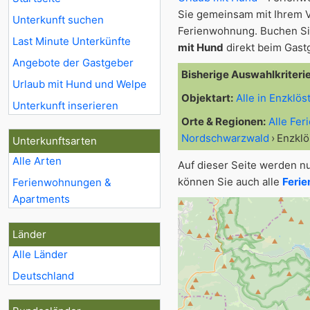
Sie gemeinsam mit Ihrem 
Unterkunft suchen
Ferienwohnung. Buchen Sie
Last Minute Unterkünfte
mit Hund
direkt beim Gast
Angebote der Gastgeber
Bisherige Auswahlkriteri
Urlaub mit Hund und Welpe
Objektart:
Alle in Enzklös
Unterkunft inserieren
Orte & Regionen:
Alle Fe
Nordschwarzwald
Enzklö
Unterkunftsarten
Alle Arten
Auf dieser Seite werden n
können Sie auch alle
Ferie
Ferienwohnungen &
Apartments
Länder
Alle Länder
Deutschland