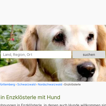
ürttemberg
Schwarzwald
Nordschwarzwald
Enzklösterle
n Enzklösterle mit Hund
hnungen in Enzklösterle, in denen auch Hunde willkommen sin