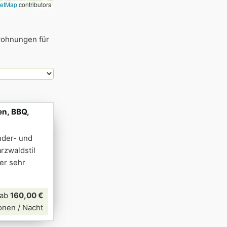
eetMap
contributors
wohnungen für
en, BBQ,
inder- und
zwaldstil
ner sehr
ab
160,00 €
onen / Nacht