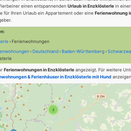
Vierbeiner einen entspannenden
Urlaub in Enzklösterle
in eine
 für Ihren Urlaub ein Appartement oder eine
Ferienwohnung in
geber.
en:
terle
Ferienwohnungen
rienwohnungen
Deutschland
Baden-Württemberg
Schwarzwa
sterle
ur
Ferienwohnungen in Enzklösterle
angezeigt. Für weitere Unt
nwohnungen & Ferienhäuser in Enzklösterle mit Hund
anzeigen
3