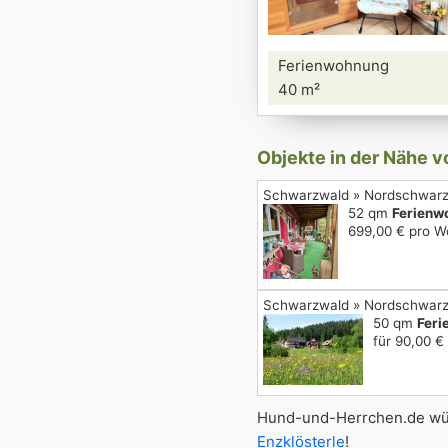
Ferienwohnung
40 m²
Objekte in der Nähe v
Schwarzwald » Nordschwar
52 qm
Ferienw
699,00 € pro W
Schwarzwald » Nordschwar
50 qm
Fer
für 90,00 €
Hund-und-Herrchen.de wün
Enzklösterle
!