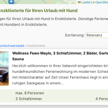
Leaflet
|
©
OpenStr
zklösterle für Ihren Urlaub mit Hund
n für Ihren Urlaub mit Hund in Enzklösterle. Günstige Ferien
t Hund(en) in Enzklösterle.
Sortierung:
ordschwarzwald
Enzklösterle
Wellness Fewo Maylo, 3 Schlafzimmer, 2 Bäder, Gart
Sauna
Herzlich willkommen in Ihrer liebevoll eingerichteten k
hundefreundlichen Ferienwohnung im modernen Schwar
mit Hotelcharakter auf Zeit Unser Ferienhaus liegt in ei
ruhigen Sackgasse in einem
max. 8 Personen
3 Schlafzimmer
4 Pers