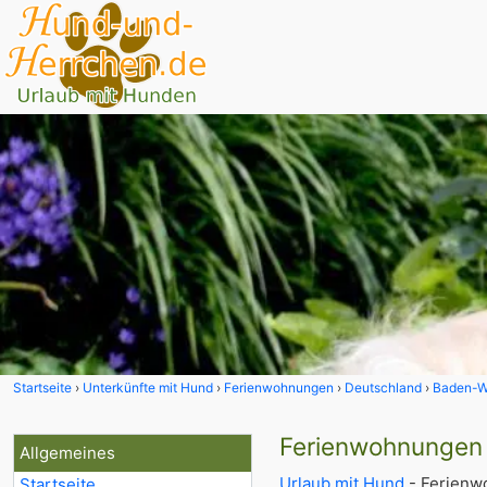
Startseite
Unterkünfte mit Hund
Ferienwohnungen
Deutschland
Baden-W
Ferienwohnungen i
Allgemeines
Urlaub mit Hund
- Ferienwo
Startseite