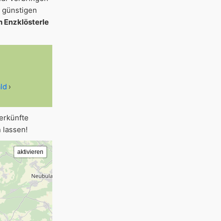
r günstigen
 Enzklösterle
ld
erkünfte
 lassen!