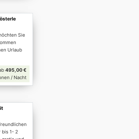
österle
möchten Sie
lkommen
men Urlaub
ab
495,00 €
onen / Nacht
it
freundlichen
bis 1- 2