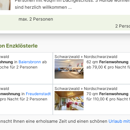
Personen mit 40qm im Dachgeschoss. 3 Hunde wohnen 
sind herzlich willkommen
max. 2 Personen
2 Pers
on Enzklösterle
zwald
Schwarzwald » Nordschwarzwald
ohnung
in
Baiersbronn
ab
62 qm
Ferienwohnung
oche für 2 Personen
ab 79,00 € pro Nacht f
zwald
Schwarzwald » Nordschwarzwald
ienwohnung
in
Freudenstadt
70 qm
Ferienwohnung
 pro Nacht für 2 Personen
für 110,00 € pro Nacht 
scht Ihnen eine erholsame Zeit und einen schönen
Urlaub mit