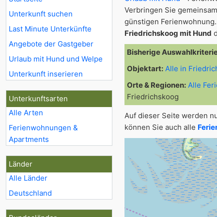
Verbringen Sie gemeinsam
Unterkunft suchen
günstigen Ferienwohnung. 
Last Minute Unterkünfte
Friedrichskoog mit Hund
d
Angebote der Gastgeber
Bisherige Auswahlkriteri
Urlaub mit Hund und Welpe
Objektart:
Alle in Friedri
Unterkunft inserieren
Orte & Regionen:
Alle Fe
Friedrichskoog
Unterkunftsarten
Alle Arten
Auf dieser Seite werden n
können Sie auch alle
Ferie
Ferienwohnungen &
Apartments
Länder
Alle Länder
Deutschland