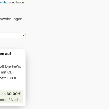
eetMap
contributors
rienwohnungen
ee auf
roß Die FeWo
 mit CD-
ett 180 x
ab
60,00 €
onen / Nacht