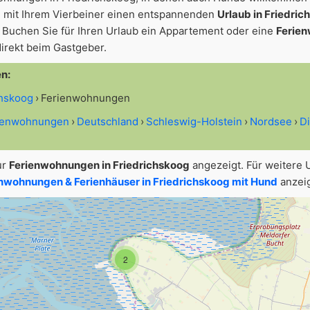
 mit Ihrem Vierbeiner einen entspannenden
Urlaub in Friedri
Buchen Sie für Ihren Urlaub ein Appartement oder eine
Ferien
irekt beim Gastgeber.
en:
chskoog
Ferienwohnungen
rienwohnungen
Deutschland
Schleswig-Holstein
Nordsee
D
ur
Ferienwohnungen in Friedrichskoog
angezeigt. Für weitere 
nwohnungen & Ferienhäuser in Friedrichskoog mit Hund
anzeig
2