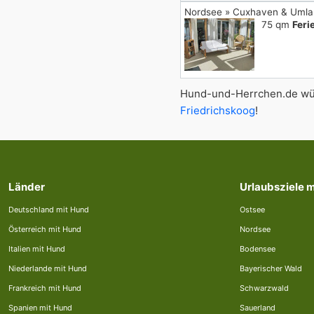
Nordsee » Cuxhaven & Uml
75 qm
Fer
Hund-und-Herrchen.de wün
Friedrichskoog
!
Länder
Urlaubsziele 
Deutschland mit Hund
Ostsee
Österreich mit Hund
Nordsee
Italien mit Hund
Bodensee
Niederlande mit Hund
Bayerischer Wald
Frankreich mit Hund
Schwarzwald
Spanien mit Hund
Sauerland