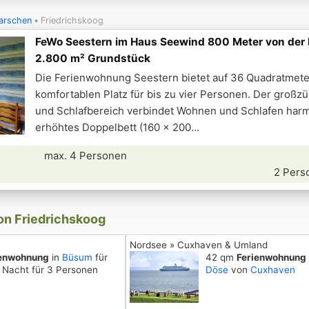
arschen
Friedrichskoog
FeWo Seestern im Haus Seewind 800 Meter von der
2.800 m² Grundstück
Die Ferienwohnung Seestern bietet auf 36 Quadratmet
komfortablen Platz für bis zu vier Personen. Der groß
und Schlafbereich verbindet Wohnen und Schlafen harm
erhöhtes Doppelbett (160 × 200
max. 4 Personen
2 Pers
on Friedrichskoog
Nordsee » Cuxhaven & Umland
ienwohnung
in
Büsum
für
42 qm
Ferienwohnung
 Nacht für 3 Personen
Döse
von
Cuxhaven