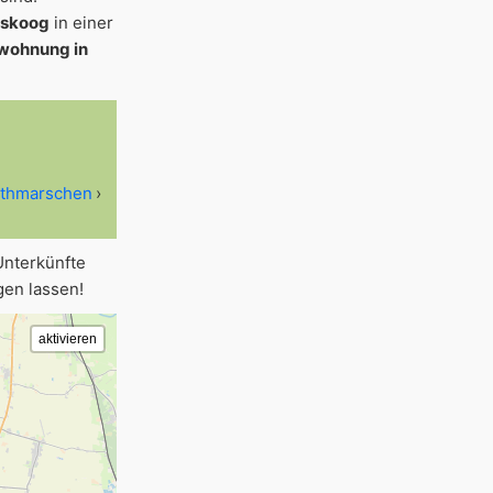
chskoog
in einer
wohnung in
ithmarschen
Unterkünfte
en lassen!