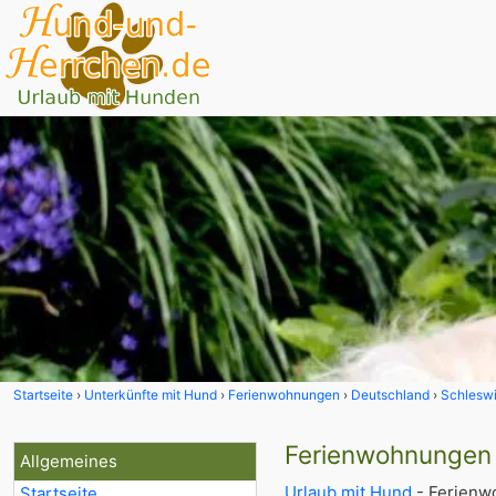
Startseite
Unterkünfte mit Hund
Ferienwohnungen
Deutschland
Schleswi
Ferienwohnungen 
Allgemeines
Urlaub mit Hund
- Ferienw
Startseite