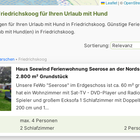
Leaflet
|
©
OpenStr
iedrichskoog für Ihren Urlaub mit Hund
n für Ihren Urlaub mit Hund in Friedrichskoog. Günstige Fe
b mit Hund(en) in Friedrichskoog.
Sortierung:
arschen
Friedrichskoog
Haus Seewind Ferienwohnung Seerose an der Nords
2.800 m² Grundstück
Unsere FeWo "Seerose" im Erdgeschoss ist ca. 60 m² g
hat ein Wohnzimmer mit Sat-TV - DVD-Player und Radio
Spieler und großem Ecksofa 1 Schlafzimmer mit Doppelb
200 cm und 1
max. 4 Personen
2 Schlafzimmer
2 Pers