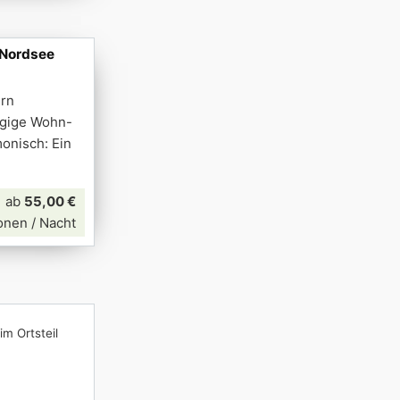
 Nordsee
ern
zügige Wohn-
onisch: Ein
ab
55,00 €
onen / Nacht
im Ortsteil