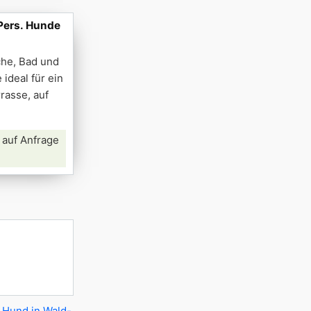
Pers. Hunde
che, Bad und
deal für ein
rasse, auf
 auf Anfrage
 Hund in Wald-