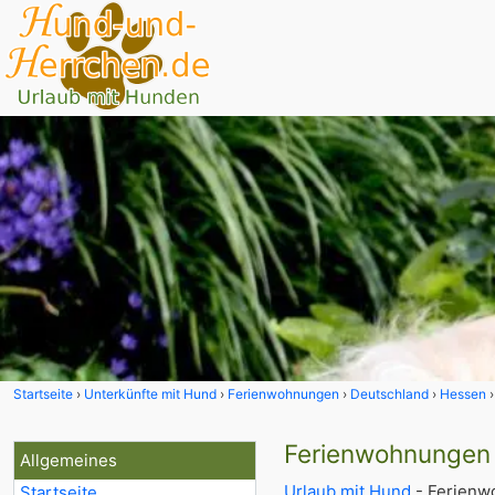
Startseite
Unterkünfte mit Hund
Ferienwohnungen
Deutschland
Hessen
Ferienwohnungen 
Allgemeines
Urlaub mit Hund
- Ferienw
Startseite