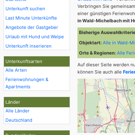
Verbringen Sie gemeinsam
Unterkunft suchen
einer günstigen Ferienwoh
Last Minute Unterkünfte
in Wald-Michelbach mit 
Angebote der Gastgeber
Bisherige Auswahlkriteri
Urlaub mit Hund und Welpe
Objektart:
Alle in Wald-M
Unterkunft inserieren
Orte & Regionen:
Alle Fe
Unterkunftsarten
Auf dieser Seite werden n
Alle Arten
können Sie auch alle
Ferie
Ferienwohnungen &
Apartments
Länder
Alle Länder
Deutschland