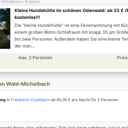
-Michelbach
Kreidach
Kleine Hundehütte im schönen Odenwald: ab 33 € /
kostenlos!!!
Die "kleine Hundehütte" ist eine Ferienwohnung mit Kü
einem großen Wohn-Schlafraum mit knapp 35 qm Größe i
bis zwei Personen. Außerdem haben Sie eine kleine Ter
der man
max. 2 Personen
Preis
von Wald-Michelbach
ung
in
Fränkisch-Crumbach
ab 60,00 € pro Nacht für 2 Personen
scht Ihnen eine erholsame Zeit und einen schönen
Urlaub mit