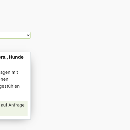
ers., Hunde
tagen mit
onen.
gestühlen
 auf Anfrage