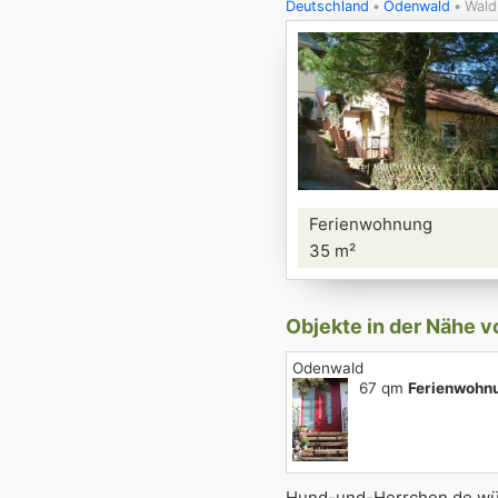
Deutschland
Odenwald
Wald
Ferienwohnung
35 m²
Objekte in der Nähe 
Odenwald
67 qm
Ferienwohn
Hund-und-Herrchen.de wün