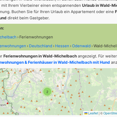
 mit Ihrem Vierbeiner einen entspannenden
Urlaub in Wald-M
nung. Buchen Sie für Ihren Urlaub ein Appartement oder eine
Hund
direkt beim Gastgeber.
en:
ichelbach
Ferienwohnungen
rienwohnungen
Deutschland
Hessen
Odenwald
Wald-Michel
ur
Ferienwohnungen in Wald-Michelbach
angezeigt. Für weite
nwohnungen & Ferienhäuser in Wald-Michelbach mit Hund
anz
2
Leaflet
|
©
OpenStr