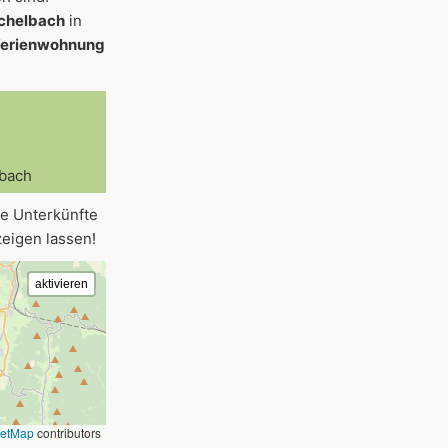
ichelbach
in
Ferienwohnung
bach
re Unterkünfte
eigen lassen!
eetMap
contributors