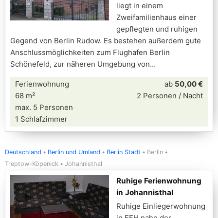
liegt in einem
Zweifamilienhaus einer
gepflegten und ruhigen
Gegend von Berlin Rudow. Es bestehen außerdem gute
Anschlussmöglichkeiten zum Flughafen Berlin
Schönefeld, zur näheren Umgebung von
Ferienwohnung
ab
50,00 €
68 m²
2 Personen / Nacht
max. 5 Personen
1 Schlafzimmer
Deutschland
Berlin und Umland
Berlin Stadt
Berlin
Treptow-Köpenick
Johannisthal
Ruhige Ferienwohnung
in Johannisthal
Ruhige Einliegerwohnung
in EFH nahe der