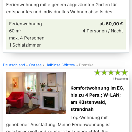
Ferienwohnung mit eigenem abgezäunten Garten für
entspanntes und individuelles Wohnen abseits des
Ferienwohnung
ab
60,00 €
60 m²
4 Personen / Nacht
max. 4 Personen
1 Schlafzimmer
Deutschland
Ostsee
Halbinsel Wittow
Dranske
★
★
★
★
★
1 Bewertung
Komfortwohnung im EG,
bis zu 4 Pers.; W-LAN;
am Küstenwald,
strandnah
Top-Wohnung mit
gehobener Ausstattung; Meine Ferienwohnung ist
geschmackvoll und komfortabel eingerichtet. Sie