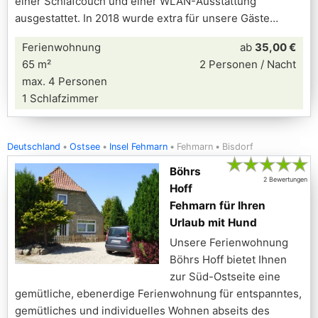
einer Schlafcouch und einer WLAN-Ausstattung
ausgestattet. In 2018 wurde extra für unsere Gäste
Ferienwohnung
ab
35,00 €
65 m²
2 Personen / Nacht
max. 4 Personen
1 Schlafzimmer
Deutschland
Ostsee
Insel Fehmarn
Fehmarn
Bisdorf
★
★
★
★
★
Böhrs
2 Bewertungen
Hoff
Fehmarn für Ihren
Urlaub mit Hund
Unsere Ferienwohnung
Böhrs Hoff bietet Ihnen
zur Süd-Ostseite eine
gemütliche, ebenerdige Ferienwohnung für entspanntes,
gemütliches und individuelles Wohnen abseits des