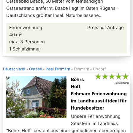
Ostseebad Baabe, 50 Meter vom feinsandigen
Ostseestrand entfernt. Baabe liegt im Osten Rügens -
Deutschlands größter Insel. Naturbelassene
Ferienwohnung
Preis auf Anfrage
40 m²
max. 3 Personen
1 Schlafzimmer
Deutschland
Ostsee
Insel Fehmarn
Fehmarn
Bisdorf
★
★
★
★
★
Böhrs
1 Bewertung
Hoff
Fehmarn Ferienwohnung
im Landhausstil ideal für
Hundebesitzer
Unsere Ferienwohnung
Seestern im Landhaus
"Böhrs Hoff" besteht aus einer gemütlichen ebenerdigen