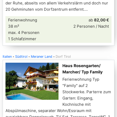
der Ruhe, abseits von allem Verkehrslärm und doch nur
20 Gehminuten vom Dorfzentrum entfernt.
Ferienwohnung
ab
82,00 €
38 m²
2 Personen / Nacht
max. 4 Personen
1 Schlafzimmer
Italien
Südtirol
Meraner Land
Dorf Tirol
Haus Rosengarten/
Marcher/ Typ Family
Ferienwohnung Typ
"Family" auf 2
Stockwerke. Parterre zum
Garten: Eingang,
Kochnische mit
Abspülmaschine, separater Wohn/Essraum mit
ausziehbare Doppelcouch, TV Sat, Terrasse, TagesWC. 1.